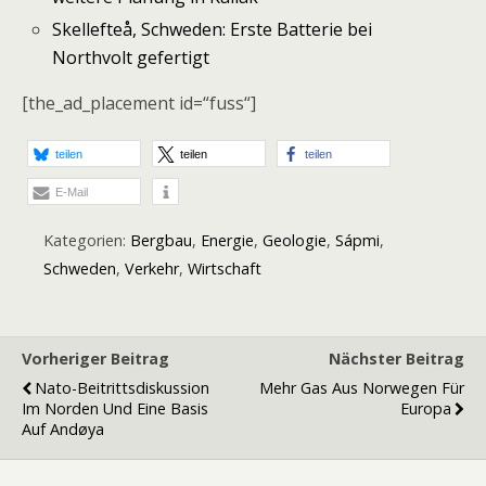
Skellefteå, Schweden: Erste Batterie bei
Northvolt gefertigt
[the_ad_placement id=“fuss“]
teilen
teilen
teilen
E-Mail
Kategorien:
Bergbau
,
Energie
,
Geologie
,
Sápmi
,
Schweden
,
Verkehr
,
Wirtschaft
Vorheriger Beitrag
Nächster Beitrag
Nato-Beitrittsdiskussion
Mehr Gas Aus Norwegen Für
Im Norden Und Eine Basis
Europa
Auf Andøya