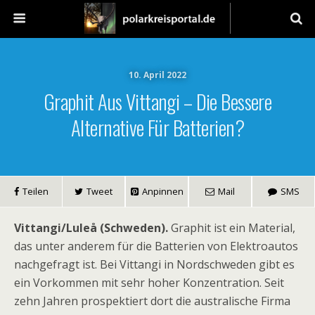
10. April 2022
Graphit Aus Vittangi – Die Bessere
Alternative Für Batterien?
Teilen
Tweet
Anpinnen
Mail
SMS
Vittangi/Luleå (Schweden).
Graphit ist ein Material,
das unter anderem für die Batterien von Elektroautos
nachgefragt ist. Bei Vittangi in Nordschweden gibt es
ein Vorkommen mit sehr hoher Konzentration. Seit
zehn Jahren prospektiert dort die australische Firma