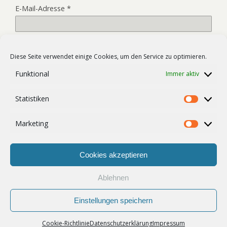
E-Mail-Adresse
*
Website
Diese Seite verwendet einige Cookies, um den Service zu optimieren.
Funktional
Immer aktiv
Name, E-Mail-Adresse und Website in diesem Browser für
Statistiken
meinen nächsten Kommentar speichern.
Statist
Marketing
Market
Cookies akzeptieren
Ablehnen
Zum Seitenanfang
Einstellungen speichern
Mobil
Desktop
Cookie-Richtlinie
Datenschutzerklärung
Impressum