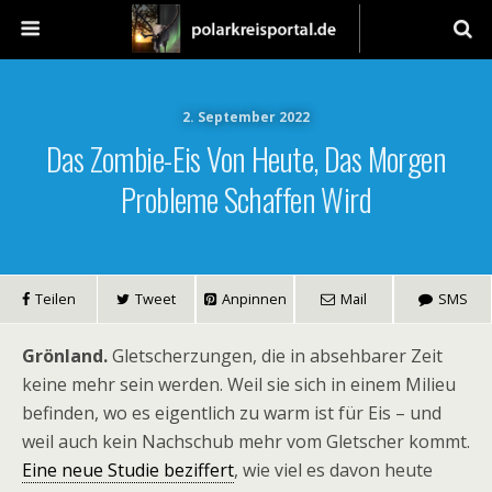
2. September 2022
Das Zombie-Eis Von Heute, Das Morgen
Probleme Schaffen Wird
Teilen
Tweet
Anpinnen
Mail
SMS
Grönland.
Gletscherzungen, die in absehbarer Zeit
keine mehr sein werden. Weil sie sich in einem Milieu
befinden, wo es eigentlich zu warm ist für Eis – und
weil auch kein Nachschub mehr vom Gletscher kommt.
Eine neue Studie beziffert
, wie viel es davon heute