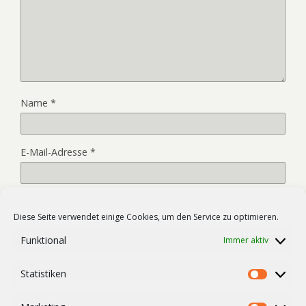
Name
*
E-Mail-Adresse
*
Website
Diese Seite verwendet einige Cookies, um den Service zu optimieren.
Funktional
Immer aktiv
Name, E-Mail-Adresse und Website in diesem Browser für
Statistiken
meinen nächsten Kommentar speichern.
Statist