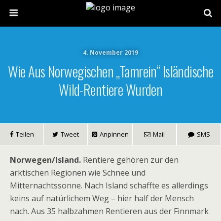
4. November 2019
Wie Aus Norwegischen „Tamrein“ Isländische
Wild-Rentiere Wurden
Teilen
Tweet
Anpinnen
Mail
SMS
Norwegen/Island.
Rentiere gehören zur den
arktischen Regionen wie Schnee und
Mitternachtssonne. Nach Island schaffte es allerdings
keins auf natürlichem Weg – hier half der Mensch
nach. Aus 35 halbzahmen Rentieren aus der Finnmark