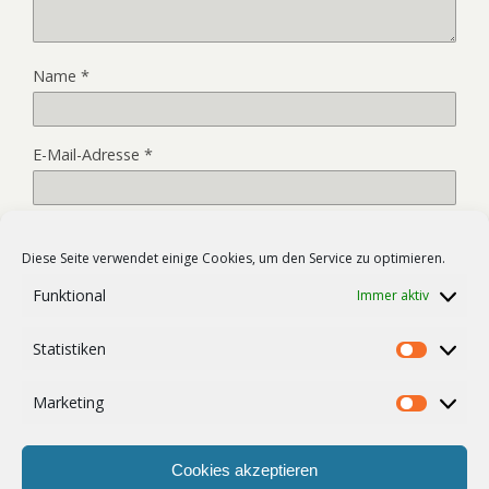
Name
*
E-Mail-Adresse
*
Website
Diese Seite verwendet einige Cookies, um den Service zu optimieren.
Funktional
Immer aktiv
Name, E-Mail-Adresse und Website in diesem Browser für
Statistiken
meinen nächsten Kommentar speichern.
Statist
Marketing
Market
Cookies akzeptieren