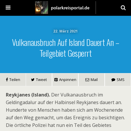
22. März 2021
Vulkanausbruch Auf Island Dauert An –
Teilgebiet Gesperrt
Teilen
Tweet
Anpinnen
Mail
SMS
Reykjanes (Island).
Der Vulkanausbruch im
Geldingadalur auf der Halbinsel Reykjanes dauert an.
Hunderte von Menschen haben sich am Wochenende
auf den Weg gemacht, um das Ereignis zu besichtigen.
Die örtliche Polizei hat nun ein Teil des Gebietes