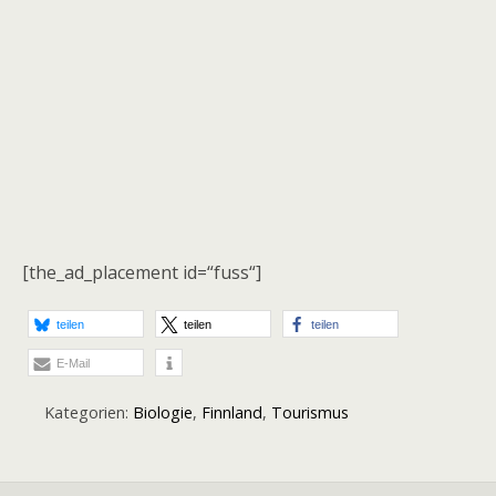
[the_ad_placement id=“fuss“]
teilen
teilen
teilen
E-Mail
Kategorien:
Biologie
,
Finnland
,
Tourismus