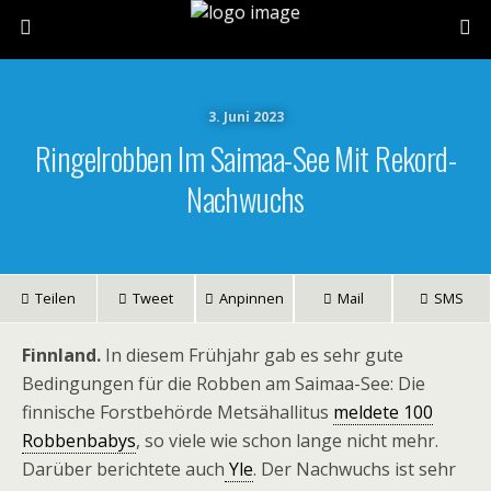
3. Juni 2023
Ringelrobben Im Saimaa-See Mit Rekord-
Nachwuchs
Teilen
Tweet
Anpinnen
Mail
SMS
Finnland.
In diesem Frühjahr gab es sehr gute
Bedingungen für die Robben am Saimaa-See: Die
finnische Forstbehörde Metsähallitus
meldete 100
Robbenbabys
, so viele wie schon lange nicht mehr.
Darüber berichtete auch
Yle
. Der Nachwuchs ist sehr