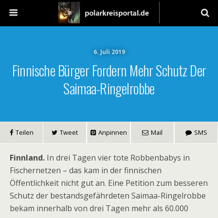
6. Juli 2019
Finnische Bürger Fordern Mehr Schutz Der
Saimaa-Ringelrobbe
Teilen
Tweet
Anpinnen
Mail
SMS
Finnland.
In drei Tagen vier tote Robbenbabys in
Fischernetzen – das kam in der finnischen
Öffentlichkeit nicht gut an. Eine Petition zum besseren
Schutz der bestandsgefährdeten Saimaa-Ringelrobbe
bekam innerhalb von drei Tagen mehr als 60.000