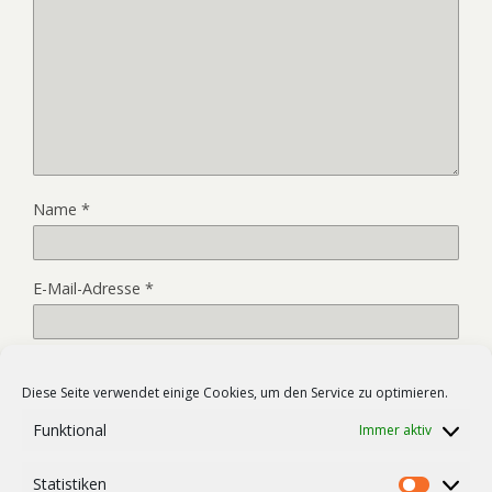
Name
*
E-Mail-Adresse
*
Website
Diese Seite verwendet einige Cookies, um den Service zu optimieren.
Funktional
Immer aktiv
Name, E-Mail-Adresse und Website in diesem Browser für
Statistiken
meinen nächsten Kommentar speichern.