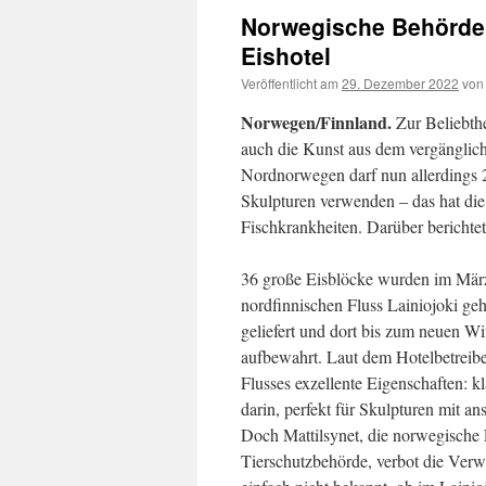
Norwegische Behörde v
Eishotel
Veröffentlicht am
29. Dezember 2022
von
Norwegen/Finnland.
Zur Beliebthe
auch die Kunst aus dem vergänglic
Nordnorwegen darf nun allerdings 20
Skulpturen verwenden – das hat die
Fischkrankheiten. Darüber berichte
36 große Eisblöcke wurden im Mär
nordfinnischen Fluss Lainiojoki ge
geliefert und dort bis zum neuen Wi
aufbewahrt. Laut dem Hotelbetreiber
Flusses exzellente Eigenschaften: kl
darin, perfekt für Skulpturen mit an
Doch Mattilsynet, die norwegische 
Tierschutzbehörde, verbot die Verw