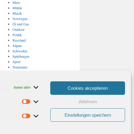
Meer
Militär
Musik
Norwegen
Öl und Gas
Outdoor
Politik
Russland
Sápmi
Schweden
Spitzbergen
Sport
Tourismus
Uncategorized
USA
Verkehr
Immer aktiv
Cookies akzeptieren
Vulkanismus/ Erdbeben
Wirtschaft
Ablehnen
Statistiken
Archiv
Archiv
Einstellungen speichern
Marketing
Stolz präsentiert von WordPress.