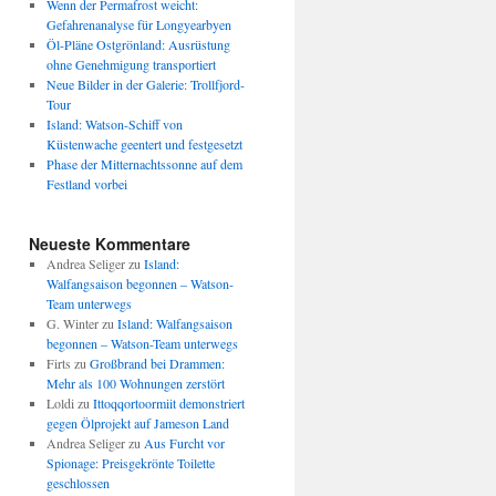
Wenn der Permafrost weicht:
Gefahrenanalyse für Longyearbyen
Öl-Pläne Ostgrönland: Ausrüstung
ohne Genehmigung transportiert
Neue Bilder in der Galerie: Trollfjord-
Tour
Island: Watson-Schiff von
Küstenwache geentert und festgesetzt
Phase der Mitternachtssonne auf dem
Festland vorbei
Neueste Kommentare
Andrea Seliger
zu
Island:
Walfangsaison begonnen – Watson-
Team unterwegs
G. Winter
zu
Island: Walfangsaison
begonnen – Watson-Team unterwegs
Firts
zu
Großbrand bei Drammen:
Mehr als 100 Wohnungen zerstört
Loldi
zu
Ittoqqortoormiit demonstriert
gegen Ölprojekt auf Jameson Land
Andrea Seliger
zu
Aus Furcht vor
Spionage: Preisgekrönte Toilette
geschlossen