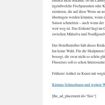
einfach nicht bekannt, ob im Laini
irgendwelche Fischparasiten oder K
existieren, die auf diese Weise an 
übertragen werden könnten, wenn d
Saison schmelzen – auch wenn der n
weit weg ist. Das Eishotel liegt im
zwischen Målselva und Nordkjoselv
Der Hotelbetreiber hält dieses Risik
hat keine Wahl. Für die Skulpturen 
besorgt, die zwar nicht so schön gli
Flusseises soll es schon Interessent
Früherer Artikel zu Kunst mit vergä
Kirunas Schneekunst und weitere W
[the_ad_placement id=“fuss“]