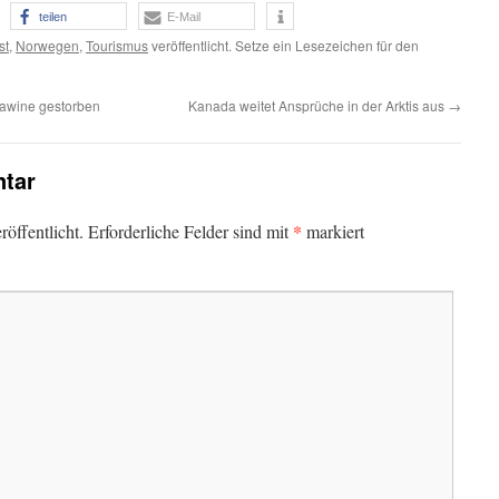
teilen
E-Mail
st
,
Norwegen
,
Tourismus
veröffentlicht. Setze ein Lesezeichen für den
Lawine gestorben
Kanada weitet Ansprüche in der Arktis aus
→
tar
*
öffentlicht.
Erforderliche Felder sind mit
markiert