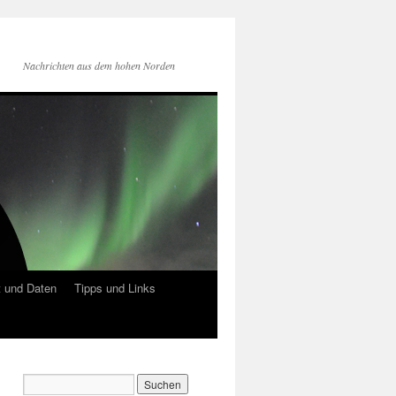
Nachrichten aus dem hohen Norden
 und Daten
Tipps und Links