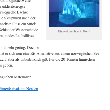
ojoki möglicherweise
rankheitserreger
norwegische Lachse
ie Skulpturen nach der
ächste Fluss ein Stück
 Gebiet der Wasserscheide
Eisskulptur, hier in Kemi
a, beides Lachsflüsse.
o für sehr gering. Doch er
hat er sich nun eine Eis-Alternative aus einem norwegischen See
tzert, aber als unbedenklich gilt. Für die 20 Tonnen finnischen
en geben.
nglichen Materialien:
interfestivals im Norden