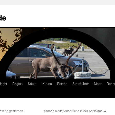
de
Nacht
Region
Sápmi
Kiruna
Reisen
Stadtführer
Mehr
Recht
Lawine gestorben
Kanada weitet Ansprüche in der Arktis aus
→