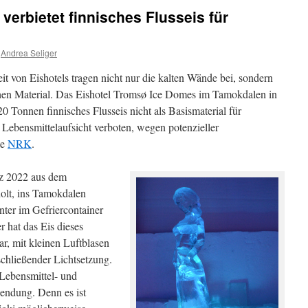
erbietet finnisches Flusseis für
Andrea Seliger
it von Eishotels tragen nicht nur die kalten Wände bei, sondern
hen Material. Das Eishotel Tromsø Ice Domes im Tamokdalen in
 Tonnen finnisches Flusseis nicht als Basismaterial für
 Lebensmittelaufsicht verboten, wegen potenzieller
te
NRK
.
z 2022 aus dem
holt, ins Tamokdalen
nter im Gefriercontainer
 hat das Eis dieses
ar, mit kleinen Luftblasen
schließender Lichtsetzung.
Lebensmittel- und
endung. Denn es ist