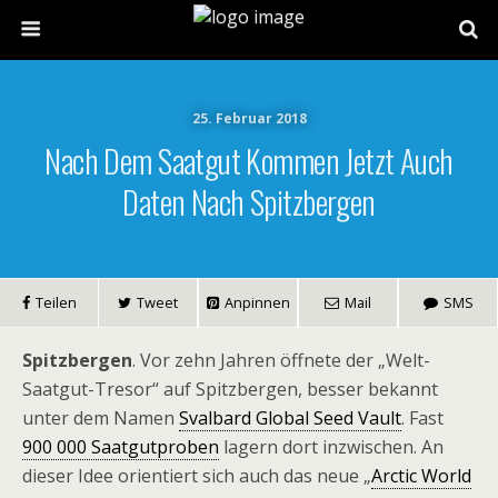
25. Februar 2018
Nach Dem Saatgut Kommen Jetzt Auch
Daten Nach Spitzbergen
Teilen
Tweet
Anpinnen
Mail
SMS
Spitzbergen
. Vor zehn Jahren öffnete der „Welt-
Saatgut-Tresor“ auf Spitzbergen, besser bekannt
unter dem Namen
Svalbard Global Seed Vault
. Fast
900 000 Saatgutproben
lagern dort inzwischen. An
dieser Idee orientiert sich auch das neue „
Arctic World