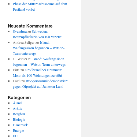
Phase der Mitternachtssonne auf dem
Festland vorbei
Neueste Kommentare
Svendura
zu
Schweden:
Beerenpflückerin von Bär verletzt
Andrea Seliger
zu
Island:
Walfangsaison begonnen – Watson-
Team unterwegs
G. Winter
zu
Island: Walfangsaison
begonnen – Watson-Team unterwegs
Firts
zu
Großbrand bei Drammen:
Mehr als 100 Wohnungen zerstört
Loldi
zu
Ittoqqortoormiit demonstriert
gegen Ölprojekt auf Jameson Land
Kategorien
Åland
Arktis
Bergbau
Biologie
Dänemark
Energie
EU