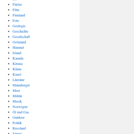
Färöer
Film
Finnland
Foto
Geologie
Geschichte
Gesellschaft
Grönland
Himmel
Island
Kanada
Kiruna
Klima
Kunst
Literatur
Malmberget
Meer
Militär
Musik
Norwegen
Öl und Gas
Outdoor
Politik
Russland
Sápmi