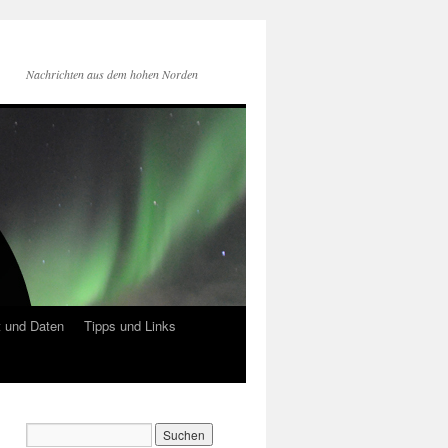
Nachrichten aus dem hohen Norden
 und Daten
Tipps und Links