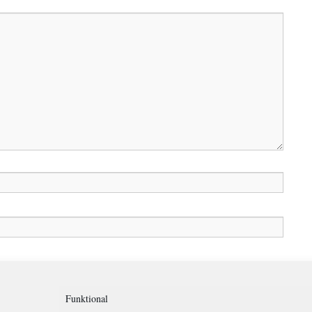
in diesem Browser für meinen nächsten Kommentar speichern.
Funktional