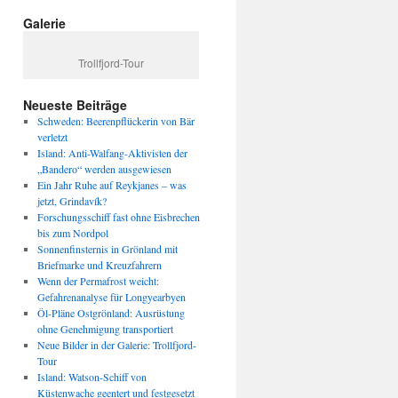
Galerie
Trollfjord-Tour
Neueste Beiträge
Schweden: Beerenpflückerin von Bär
verletzt
Island: Anti-Walfang-Aktivisten der
„Bandero“ werden ausgewiesen
Ein Jahr Ruhe auf Reykjanes – was
jetzt, Grindavík?
Forschungsschiff fast ohne Eisbrechen
bis zum Nordpol
Sonnenfinsternis in Grönland mit
Briefmarke und Kreuzfahrern
Wenn der Permafrost weicht:
Gefahrenanalyse für Longyearbyen
Öl-Pläne Ostgrönland: Ausrüstung
ohne Genehmigung transportiert
Neue Bilder in der Galerie: Trollfjord-
Tour
Island: Watson-Schiff von
Küstenwache geentert und festgesetzt