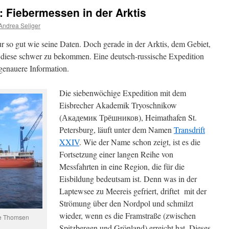
 Fiebermessen in der Arktis
Andrea Seliger
r so gut wie seine Daten. Doch gerade in der Arktis, dem Gebiet,
nd diese schwer zu bekommen. Eine deutsch-russische Expedition
genauere Information.
Die siebenwöchige Expedition mit dem
Eisbrecher Akademik Tryoschnikow
(
Академик Трёшников
), Heimathafen St.
Petersburg, läuft unter dem Namen
Transdrift
XXIV
. Wie der Name schon zeigt, ist es die
Fortsetzung einer langen Reihe von
Messfahrten in eine Region, die für die
Eisbildung bedeutsam ist. Denn was in der
Laptewsee zu Meereis gefriert, driftet mit der
Strömung über den Nordpol und schmilzt
wieder, wenn es die Framstraße (zwischen
ke Thomsen
Spitzbergen und Grönland) erreicht hat. Dieses