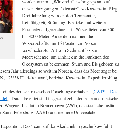
worden waren. „Wir sind alle sehr gespannt auf
diesen einzigartigen Datensatz“, so Kassens im Blog.
Drei Jahre lang wurden dort Temperatur,
Leitfähigkeit, Strömung, Eisdicke und weitere
Parameter aufgezeichnet – in Wassertiefen von 300
bis 3000 Meter. Außerdem nahmen die
en
Wissenschaftler an 15 Positionen Proben
verschiedenster Art vom Sediment bis zur
Meereschemie, um Einblick in die Funktion des
Ökosystem zu bekommen. Sturm und Eis gehören zu
diesem Jahr allerdings so weit im Norden, dass das Meer sogar bei
 N; 125°58 E) eisfrei war“, berichtet Kassens im Expeditionsblog.
 Teil des deutsch-russischen Forschungsvorhabens „
CATS – Das
ndel
„. Daran beteiligt sind insgesamt zehn deutsche und russische
ed-Wegener-Institut in Bremerhaven (AWI), das staatliche Institut
in Sankt Petersburg (AARI) und mehrere Universitäten.
er Expedition: Das Team auf der Akademik Tryoschnikow führt