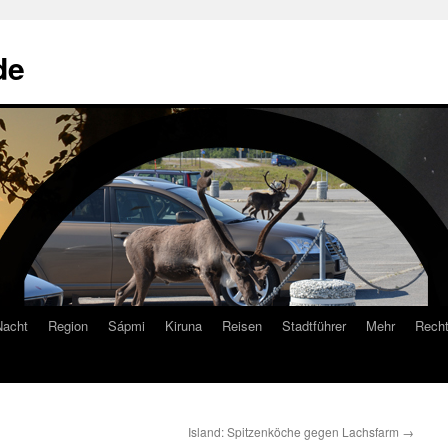
de
Nacht
Region
Sápmi
Kiruna
Reisen
Stadtführer
Mehr
Recht
Island: Spitzenköche gegen Lachsfarm
→