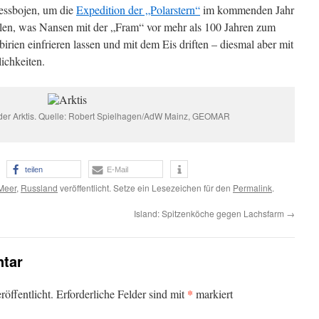
essbojen, um die
Expedition der „Polarstern“
im kommenden Jahr
olen, was Nansen mit der „Fram“ vor mehr als 100 Jahren zum
birien einfrieren lassen und mit dem Eis driften – diesmal aber mit
chkeiten.
er Arktis. Quelle: Robert Spielhagen/AdW Mainz, GEOMAR
teilen
E-Mail
Meer
,
Russland
veröffentlicht. Setze ein Lesezeichen für den
Permalink
.
Island: Spitzenköche gegen Lachsfarm
→
tar
*
öffentlicht.
Erforderliche Felder sind mit
markiert