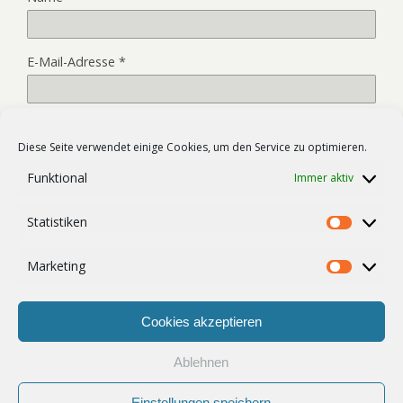
E-Mail-Adresse
*
Website
Diese Seite verwendet einige Cookies, um den Service zu optimieren.
Funktional
Immer aktiv
Name, E-Mail-Adresse und Website in diesem Browser für
Statistiken
meinen nächsten Kommentar speichern.
Statist
Marketing
Market
Cookies akzeptieren
Ablehnen
Zum Seitenanfang
Einstellungen speichern