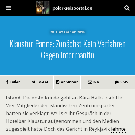
20. Dezember 2018
Klaustur-Panne: Zunächst Kein Verfahren
Gegen Informantin
Teilen
Tweet
Anpinnen
Mail
SMS
Island.
Die erste Runde geht an Bára Halldórsdóttir.
Vier Mitglieder der isländischen Zentrumspartei
hatten sie verklagt, weil sie ihr Gespräch in der
Hotelbar Klaustur aufgenommen und den Medien
zugespielt hatte Doch das Gericht in Reykjavik
lehnte