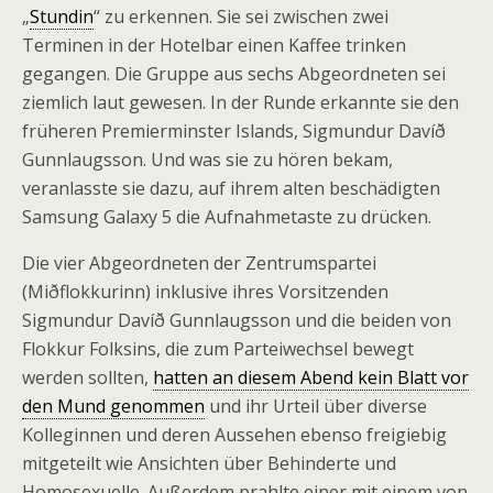
„
Stundin
“ zu erkennen. Sie sei zwischen zwei
Terminen in der Hotelbar einen Kaffee trinken
gegangen. Die Gruppe aus sechs Abgeordneten sei
ziemlich laut gewesen. In der Runde erkannte sie den
früheren Premierminster Islands, Sigmundur Davíð
Gunnlaugsson. Und was sie zu hören bekam,
veranlasste sie dazu, auf ihrem alten beschädigten
Samsung Galaxy 5 die Aufnahmetaste zu drücken.
Die vier Abgeordneten der Zentrumspartei
(Miðflokkurinn) inklusive ihres Vorsitzenden
Sigmundur Davíð Gunnlaugsson und die beiden von
Flokkur Folksins, die zum Parteiwechsel bewegt
werden sollten,
hatten an diesem Abend kein Blatt vor
den Mund genommen
und ihr Urteil über diverse
Kolleginnen und deren Aussehen ebenso freigiebig
mitgeteilt wie Ansichten über Behinderte und
Homosexuelle. Außerdem prahlte einer mit einem von