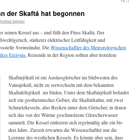
19
→
 an der Skaftá hat begonnen
Andrea Seliger
er seinen Kessel aus – und füllt den Fluss Skaftá. Der
hwefelgeruch, stärkerer elektrischer Leitfähigkeit und
sstelle Sveinstindur. Die
Wissenschaftler des Meteorologischen
rkes Ereignis.
Reisende in der Region sollten aber trotzdem
Skaftárjökull ist ein Auslassgletscher im Südwesten des
Vatnajökull, nicht zu verwechseln mit dem bekannten
Skaftafellsjökull im Süden. Unter dem Skaftárjökull befindet
sich ein geothermisches Gebiet, die Skaftárkatlar, mit zwei
Schmelzkesseln, also Becken unter dem Gletscher, in denen
sich das von der Wärme geschmolzene Gletscherwasser
sammelt. Die Kessel entleeren sich regelmäßig alle ein bis
drei Jahre. Zurzeit erwarten die Wissenschaftler nur die
Leerung des westlichen Kessels. Es könnte aber sein, dass