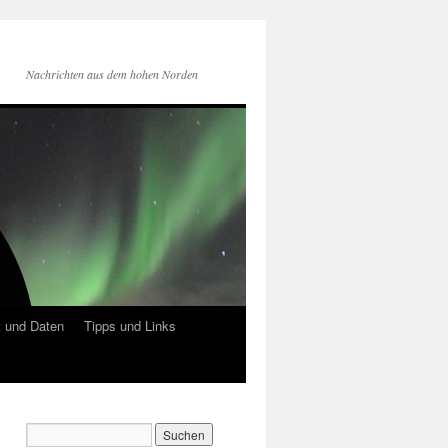
Nachrichten aus dem hohen Norden
 und Daten
Tipps und Links