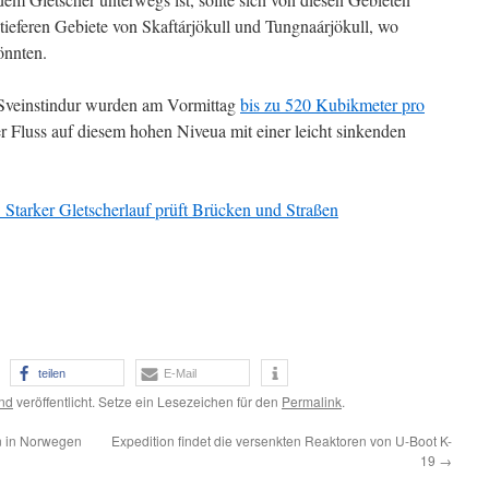
e tieferen Gebiete von Skaftárjökull und Tungnaárjökull, wo
önnten.
Sveinstindur wurden am Vormittag
bis zu 520 Kubikmeter pro
er Fluss auf diesem hohen Niveua mit einer leicht sinkenden
: Starker Gletscherlauf prüft Brücken und Straßen
teilen
E-Mail
and
veröffentlicht. Setze ein Lesezeichen für den
Permalink
.
 in Norwegen
Expedition findet die versenkten Reaktoren von U-Boot K-
19
→