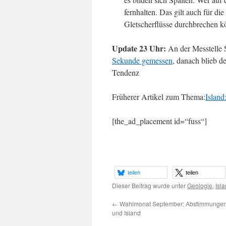
fernhalten. Das gilt auch für di
Gletscherflüsse durchbrechen k
Update 23 Uhr:
An der Messtelle 
Sekunde gemessen
, danach blieb d
Tendenz
Früherer Artikel zum Thema:
Island
[the_ad_placement id=“fuss“]
teilen
teilen
Dieser Beitrag wurde unter
Geologie
,
Isl
←
Wahlmonat September: Abstimmungen
und Island