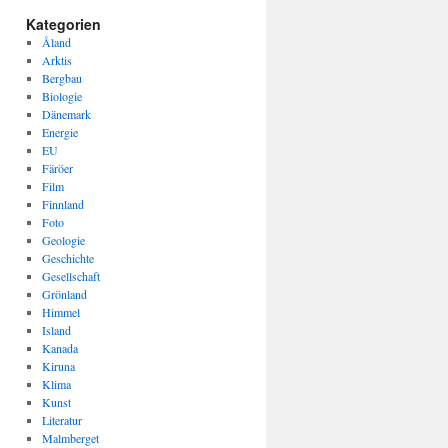
Kategorien
Åland
Arktis
Bergbau
Biologie
Dänemark
Energie
EU
Färöer
Film
Finnland
Foto
Geologie
Geschichte
Gesellschaft
Grönland
Himmel
Island
Kanada
Kiruna
Klima
Kunst
Literatur
Malmberget