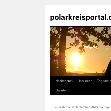
Zum
Inhalt
polarkreisportal.
springen
Nachrichten
Über mich
Tag und 
Galerie
←
Wahlmonat September: Abstimmungen