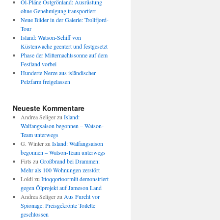
Öl-Pläne Ostgrönland: Ausrüstung
ohne Genehmigung transportiert
Neue Bilder in der Galerie: Trollfjord-
Tour
Island: Watson-Schiff von
Küstenwache geentert und festgesetzt
Phase der Mitternachtssonne auf dem
Festland vorbei
Hunderte Nerze aus isländischer
Pelzfarm freigelassen
Neueste Kommentare
Andrea Seliger
zu
Island:
Walfangsaison begonnen – Watson-
Team unterwegs
G. Winter
zu
Island: Walfangsaison
begonnen – Watson-Team unterwegs
Firts
zu
Großbrand bei Drammen:
Mehr als 100 Wohnungen zerstört
Loldi
zu
Ittoqqortoormiit demonstriert
gegen Ölprojekt auf Jameson Land
Andrea Seliger
zu
Aus Furcht vor
Spionage: Preisgekrönte Toilette
geschlossen