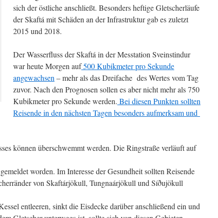
sich der östliche anschließt. Besonders heftige Gletscherläufe
der Skaftá mit Schäden an der Infrastruktur gab es zuletzt
2015 und 2018.
Der Wasserfluss der Skaftá in der Messtation Sveinstindur
war heute Morgen auf
500 Kubikmeter pro Sekunde
angewachsen
– mehr als das Dreifache des Wertes vom Tag
zuvor. Nach den Prognosen sollen es aber nicht mehr als 750
Kubikmeter pro Sekunde werden.
Bei diesen Punkten sollten
Reisende in den nächsten Tagen besonders aufmerksam und
sses können überschwemmt werden. Die Ringstraße verläuft auf
 gemeldet worden. Im Interesse der Gesundheit sollten Reisende
scherränder von Skaftárjökull, Tungnaárjökull und Síðujökull
Kessel entleeren, sinkt die Eisdecke darüber anschließend ein und
dem Gletscher unterwegs ist, sollte sich von diesen Gebieten