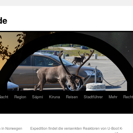
de
Nacht
Region
Sápmi
Kiruna
Reisen
Stadtführer
Mehr
Recht
 in Norwegen
Expedition findet die versenkten Reaktoren von U-Boot K-