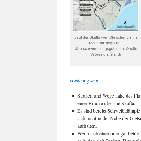
Lauf der Skaftá vom Gletscher bis ins
Meer mit möglichen
Überschwemmungsgebieten. Quelle
Veðurstofa Íslands
vorsichtig sein:
Straßen und Wege nahe des Flu
einer Brücke über die Skaftá.
Es sind bereits Schwefeldämpfe
sich nicht in der Nähe der Glet
aufhalten.
Wenn sich einer oder gar beide 
es bilden sich Spalten. Wer auf 