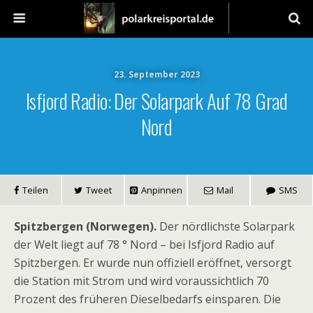
23. September 2023
Isfjord Radio: Der Solarpark Auf 78 Grad
Nord
Teilen
Tweet
Anpinnen
Mail
SMS
Spitzbergen (Norwegen).
Der nördlichste Solarpark
der Welt liegt auf 78 ° Nord – bei Isfjord Radio auf
Spitzbergen. Er wurde nun offiziell eröffnet, versorgt
die Station mit Strom und wird voraussichtlich 70
Prozent des früheren Dieselbedarfs einsparen. Die