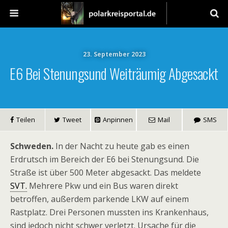
23. September 2023
E6 Bei Stenungsund Weiträumig Abgesackt
Teilen
Tweet
Anpinnen
Mail
SMS
Schweden.
In der Nacht zu heute gab es einen
Erdrutsch im Bereich der E6 bei Stenungsund. Die
Straße ist über 500 Meter abgesackt. Das meldete
SVT.
Mehrere Pkw und ein Bus waren direkt
betroffen, außerdem parkende LKW auf einem
Rastplatz. Drei Personen mussten ins Krankenhaus,
sind jedoch nicht schwer verletzt. Ursache für die