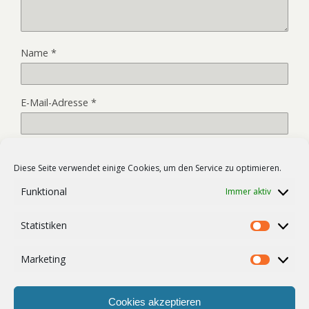
Name
*
E-Mail-Adresse
*
Website
Diese Seite verwendet einige Cookies, um den Service zu optimieren.
Funktional
Immer aktiv
Name, E-Mail-Adresse und Website in diesem Browser für
Statistiken
meinen nächsten Kommentar speichern.
Statist
Marketing
Market
Cookies akzeptieren