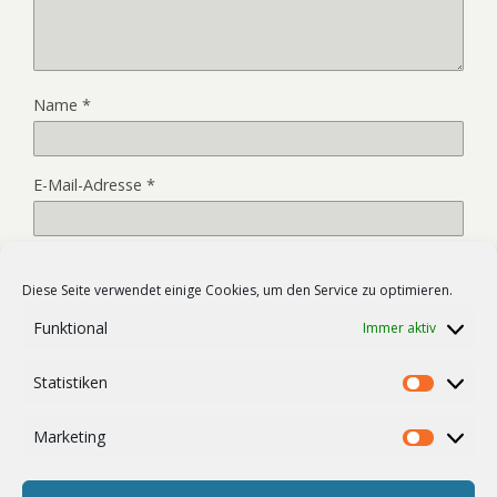
Name
*
E-Mail-Adresse
*
Website
Diese Seite verwendet einige Cookies, um den Service zu optimieren.
Funktional
Immer aktiv
Name, E-Mail-Adresse und Website in diesem Browser für
Statistiken
meinen nächsten Kommentar speichern.
Statist
Marketing
Market