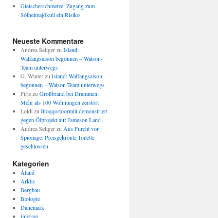
Gletscherschmelze: Zugang zum
Sólheimajökull ein Risiko
Neueste Kommentare
Andrea Seliger
zu
Island:
Walfangsaison begonnen – Watson-
Team unterwegs
G. Winter
zu
Island: Walfangsaison
begonnen – Watson-Team unterwegs
Firts
zu
Großbrand bei Drammen:
Mehr als 100 Wohnungen zerstört
Loldi
zu
Ittoqqortoormiit demonstriert
gegen Ölprojekt auf Jameson Land
Andrea Seliger
zu
Aus Furcht vor
Spionage: Preisgekrönte Toilette
geschlossen
Kategorien
Åland
Arktis
Bergbau
Biologie
Dänemark
Energie