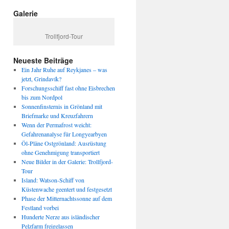
Galerie
Trollfjord-Tour
Neueste Beiträge
Ein Jahr Ruhe auf Reykjanes – was
jetzt, Grindavík?
Forschungsschiff fast ohne Eisbrechen
bis zum Nordpol
Sonnenfinsternis in Grönland mit
Briefmarke und Kreuzfahrern
Wenn der Permafrost weicht:
Gefahrenanalyse für Longyearbyen
Öl-Pläne Ostgrönland: Ausrüstung
ohne Genehmigung transportiert
Neue Bilder in der Galerie: Trollfjord-
Tour
Island: Watson-Schiff von
Küstenwache geentert und festgesetzt
Phase der Mitternachtssonne auf dem
Festland vorbei
Hunderte Nerze aus isländischer
Pelzfarm freigelassen