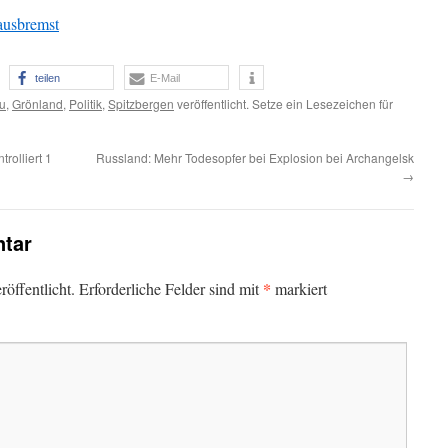
ausbremst
teilen
E-Mail
u
,
Grönland
,
Politik
,
Spitzbergen
veröffentlicht. Setze ein Lesezeichen für
rolliert 1
Russland: Mehr Todesopfer bei Explosion bei Archangelsk
→
tar
*
öffentlicht.
Erforderliche Felder sind mit
markiert