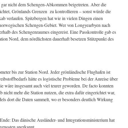
r gar nicht dem Schengen-Abkommen beigetreten. Aber die
lichtet, Grönlands Grenzen zu kontrollieren – sonst würde die
ab verlaufen. Spitzbergen hat wie in vielen Dingen einen
m norwegischen Schengen-Gebiet. Wer von Longyearbyen nach
ßerhalb des Schengenraumes eingereist. Eine Passkontrolle gab es
Station Nord, dem nördlichsten dauerhaft besetzen Stützpunkt des
eter bis zur Station Nord. Jeder grönländische Flughafen ist
eibstoffbedarfs hätte es logistische Probleme bei der Anreise über
e wäre insgesamt auch viel teurer geworden. De facto konnten
 nicht mehr die Station nutzen, die extra dafür eingerichtet war,
els dort die Daten sammelt, wo er besonders deutlich Wirkung
 Ende: Das dänische Ausländer- und Integrationsministerium hat
enzposten anerkannt.