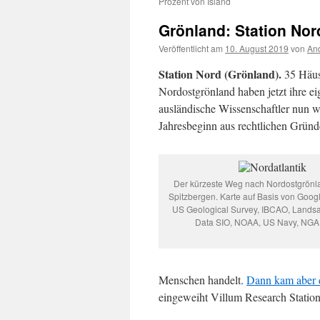
Prozent von Island
Grönland: Station Nor
Veröffentlicht am
10. August 2019
von
And
Station Nord (Grönland).
35 Häus
Nordostgrönland haben jetzt ihre ei
ausländische Wissenschaftler nun wi
Jahresbeginn aus rechtlichen Gründ
Der kürzeste Weg nach Nordostgrönla
Spitzbergen. Karte auf Basis von Googl
US Geological Survey, IBCAO, Landsa
Data SIO, NOAA, US Navy, NGA
Menschen handelt.
Dann kam aber 
eingeweiht Villum Research Station d