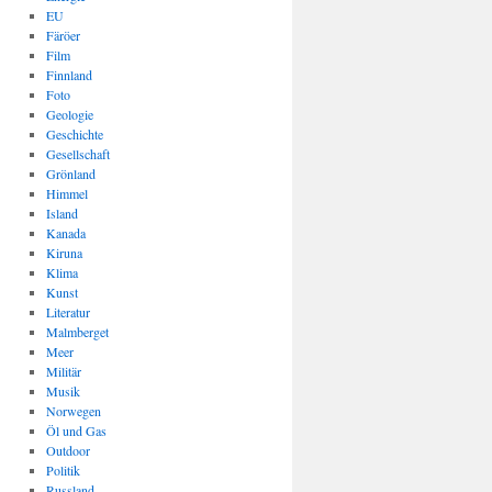
EU
Färöer
Film
Finnland
Foto
Geologie
Geschichte
Gesellschaft
Grönland
Himmel
Island
Kanada
Kiruna
Klima
Kunst
Literatur
Malmberget
Meer
Militär
Musik
Norwegen
Öl und Gas
Outdoor
Politik
Russland