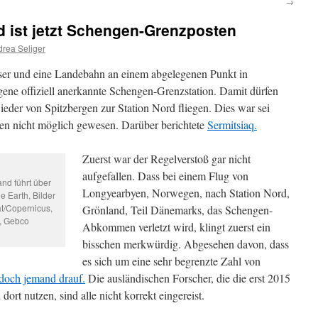
→
d ist jetzt Schengen-Grenzposten
rea Seliger
er und eine Landebahn an einem abgelegenen Punkt in
gene offiziell anerkannte Schengen-Grenzstation. Damit dürfen
eder von Spitzbergen zur Station Nord fliegen. Dies war sei
en nicht möglich gewesen. Darüber berichtete
Sermitsiaq.
Zuerst war der Regelverstoß gar nicht
aufgefallen. Dass bei einem Flug von
nd führt über
Longyearbyen, Norwegen, nach Station Nord,
e Earth, Bilder
t/Copernicus,
Grönland, Teil Dänemarks, das Schengen-
, Gebco
Abkommen verletzt wird, klingt zuerst ein
bisschen merkwürdig. Abgesehen davon, dass
es sich um eine sehr begrenzte Zahl von
doch jemand drauf.
Die ausländischen Forscher, die die erst 2015
ort nutzen, sind alle nicht korrekt eingereist.