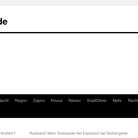
de
Nacht
Region
Sápmi
Kiruna
Reisen
Stadtführer
Mehr
Recht
rolliert 1
Russland: Mehr Todesopfer bei Explosion bei Archangelsk