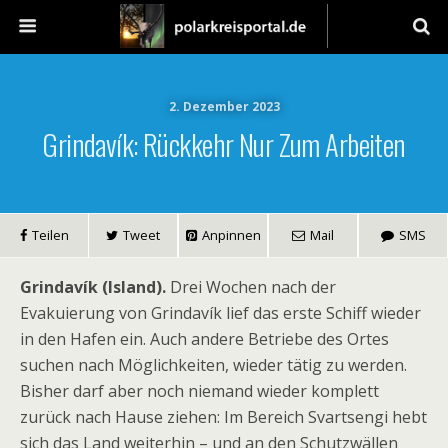
2. Dezember 2023
Grindavík: Rückkehr Nur Zum Arbeiten
Teilen
Tweet
Anpinnen
Mail
SMS
Grindavík (Island).
Drei Wochen nach der
Evakuierung von Grindavík lief das erste Schiff wieder
in den Hafen ein. Auch andere Betriebe des Ortes
suchen nach Möglichkeiten, wieder tätig zu werden.
Bisher darf aber noch niemand wieder komplett
zurück nach Hause ziehen: Im Bereich Svartsengi hebt
sich das Land weiterhin – und an den Schutzwällen