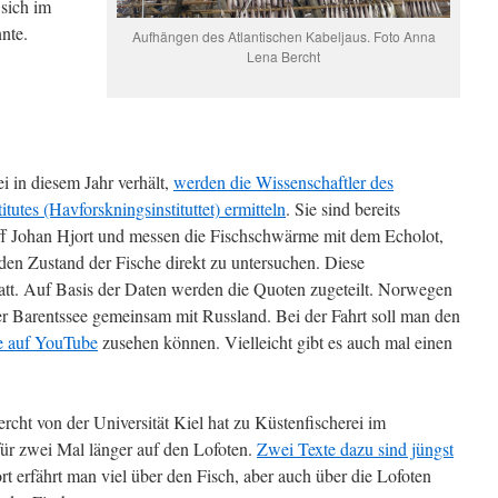
 sich im
nte.
Aufhängen des Atlantischen Kabeljaus. Foto Anna
Lena Bercht
i in diesem Jahr verhält,
werden die Wissenschaftler des
utes (Havforskningsinstituttet) ermitteln
. Sie sind bereits
f Johan Hjort und messen die Fischschwärme mit dem Echolot,
den Zustand der Fische direkt zu untersuchen. Diese
statt. Auf Basis der Daten werden die Quoten zugeteilt. Norwegen
er Barentssee gemeinsam mit Russland. Bei der Fahrt soll man den
ve auf YouTube
zusehen können. Vielleicht gibt es auch mal einen
ht von der Universität Kiel hat zu Küstenfischerei im
ür zwei Mal länger auf den Lofoten.
Zwei Texte dazu sind jüngst
t erfährt man viel über den Fisch, aber auch über die Lofoten