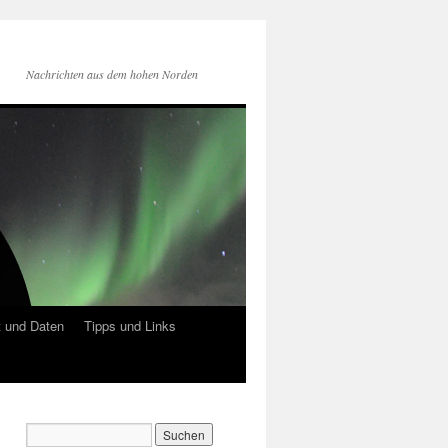
Nachrichten aus dem hohen Norden
 und Daten
Tipps und Links