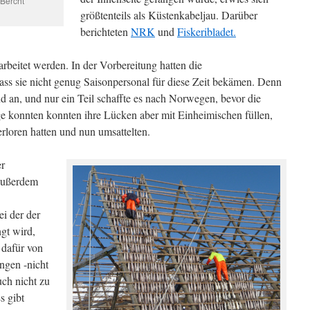
Bercht
größtenteils als Küstenkabeljau. Darüber
berichteten
NRK
und
Fiskeribladet.
rbeitet werden. In der Vorbereitung hatten die
dass sie nicht genug Saisonpersonal für diese Zeit bekämen. Denn
nd an, und nur ein Teil schaffte es nach Norwegen, bevor die
e konnten konnten ihre Lücken aber mit Einheimischen füllen,
rloren hatten und nun umsattelten.
er
 außerdem
i der der
gt wird,
 dafür von
ngen -nicht
ch nicht zu
s gibt