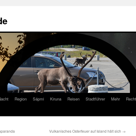
de
Nacht
Region
Sápmi
Kiruna
Reisen
Stadtführer
Mehr
Recht
aparanda
Vulkanisches Osterfeuer auf Island hält sich
→