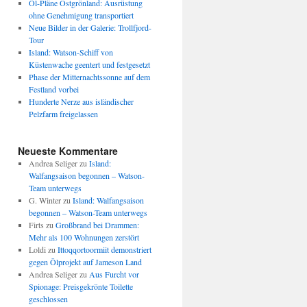
Öl-Pläne Ostgrönland: Ausrüstung
ohne Genehmigung transportiert
Neue Bilder in der Galerie: Trollfjord-
Tour
Island: Watson-Schiff von
Küstenwache geentert und festgesetzt
Phase der Mitternachtssonne auf dem
Festland vorbei
Hunderte Nerze aus isländischer
Pelzfarm freigelassen
Neueste Kommentare
Andrea Seliger
zu
Island:
Walfangsaison begonnen – Watson-
Team unterwegs
G. Winter
zu
Island: Walfangsaison
begonnen – Watson-Team unterwegs
Firts
zu
Großbrand bei Drammen:
Mehr als 100 Wohnungen zerstört
Loldi
zu
Ittoqqortoormiit demonstriert
gegen Ölprojekt auf Jameson Land
Andrea Seliger
zu
Aus Furcht vor
Spionage: Preisgekrönte Toilette
geschlossen