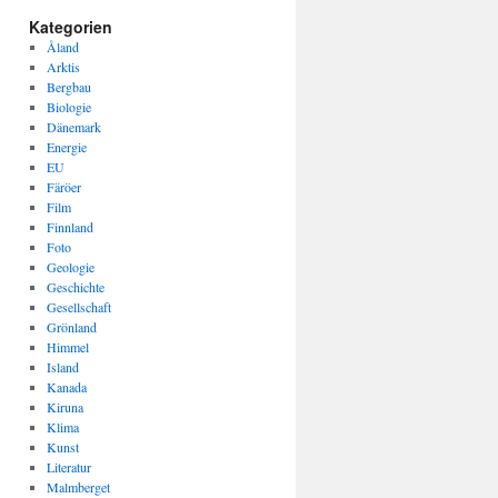
Kategorien
Åland
Arktis
Bergbau
Biologie
Dänemark
Energie
EU
Färöer
Film
Finnland
Foto
Geologie
Geschichte
Gesellschaft
Grönland
Himmel
Island
Kanada
Kiruna
Klima
Kunst
Literatur
Malmberget