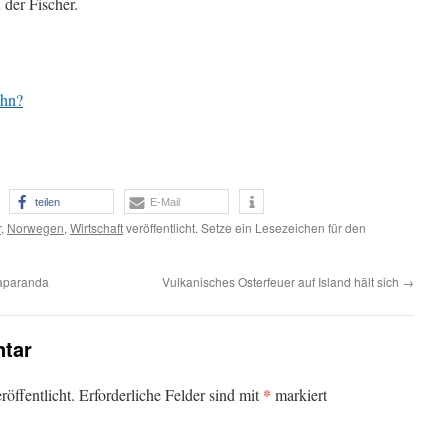
der Fischer.
ihn?
teilen
E-Mail
r
,
Norwegen
,
Wirtschaft
veröffentlicht. Setze ein Lesezeichen für den
aparanda
Vulkanisches Osterfeuer auf Island hält sich
→
tar
*
öffentlicht.
Erforderliche Felder sind mit
markiert