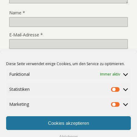
Name
*
E-Mail-Adresse
*
Website
Diese Seite verwendet einige Cookies, um den Service zu optimieren.
Funktional
Immer aktiv
Name, E-Mail-Adresse und Website in diesem Browser für
Statistiken
meinen nächsten Kommentar speichern.
Statist
Marketing
Market
Cookies akzeptieren
Ablehnen