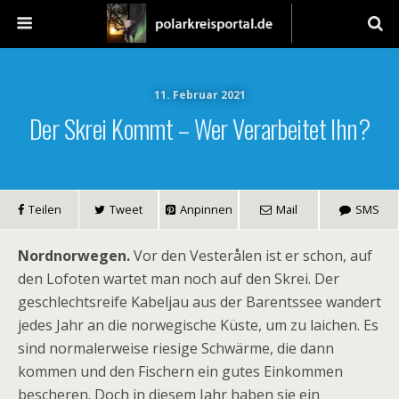
11. Februar 2021
Der Skrei Kommt – Wer Verarbeitet Ihn?
Teilen
Tweet
Anpinnen
Mail
SMS
Nordnorwegen.
Vor den Vesterålen ist er schon, auf
den Lofoten wartet man noch auf den Skrei. Der
geschlechtsreife Kabeljau aus der Barentssee wandert
jedes Jahr an die norwegische Küste, um zu laichen. Es
sind normalerweise riesige Schwärme, die dann
kommen und den Fischern ein gutes Einkommen
bescheren. Doch in diesem Jahr haben sie ein