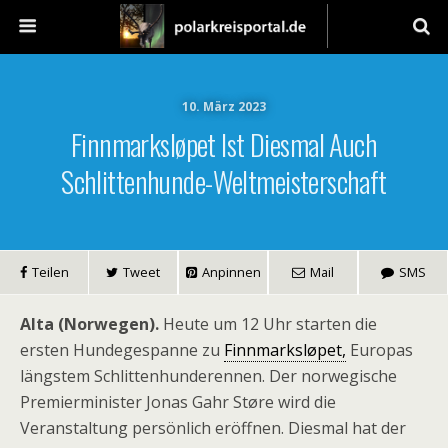
10. März 2023
Finnmarksløpet Ist Diesmal Auch
Schlittenhunde-Weltmeisterschaft
Teilen
Tweet
Anpinnen
Mail
SMS
Alta (Norwegen).
Heute um 12 Uhr starten die
ersten Hundegespanne zu
Finnmarksløpet,
Europas
längstem Schlittenhunderennen. Der norwegische
Premierminister Jonas Gahr Støre wird die
Veranstaltung persönlich eröffnen. Diesmal hat der