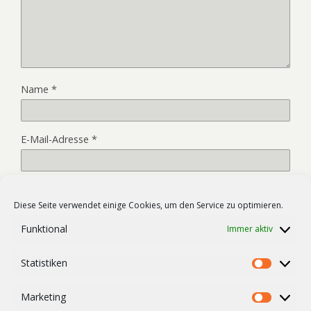
Name
*
E-Mail-Adresse
*
Website
Diese Seite verwendet einige Cookies, um den Service zu optimieren.
Funktional
Immer aktiv
Name, E-Mail-Adresse und Website in diesem Browser für
Statistiken
meinen nächsten Kommentar speichern.
Statist
Marketing
Market