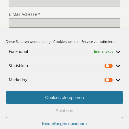
E-Mail-Adresse
*
Website
Diese Seite verwendet einige Cookies, um den Service zu optimieren.
Funktional
Immer aktiv
Name, E-Mail-Adresse und Website in diesem Browser für
Statistiken
meinen nächsten Kommentar speichern.
Statist
Marketing
Market
Cookies akzeptieren
Ablehnen
Zum Seitenanfang
Einstellungen speichern
Mobil
Desktop