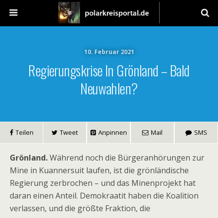
10. Februar 2021
Regierungskrise In Grönland – Bald
Neuwahlen?
Teilen
Tweet
Anpinnen
Mail
SMS
Grönland.
Während noch die Bürgeranhörungen zur
Mine in Kuannersuit laufen, ist die grönländische
Regierung zerbrochen – und das Minenprojekt hat
daran einen Anteil. Demokraatit haben die Koalition
verlassen, und die größte Fraktion, die