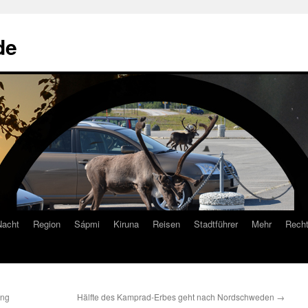
de
Nacht
Region
Sápmi
Kiruna
Reisen
Stadtführer
Mehr
Recht
ang
Hälfte des Kamprad-Erbes geht nach Nordschweden
→