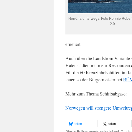
Norröna unterwegs. Foto Ronnie Rober
2.0
erneuert.
Auch über die Landstrom-Variante 
Hafenstädten mit mehr Ressourcen 
Für die 60 Kreuzfahrtschiffen im Ja
teuer, so der Bürgermeister bei
RÚ
Mehr zum Thema Schiffsabgase:
Norwegen will strengere Umweltreg
teilen
teilen
Dieser Beitrag wurde unter
Island
,
Touris