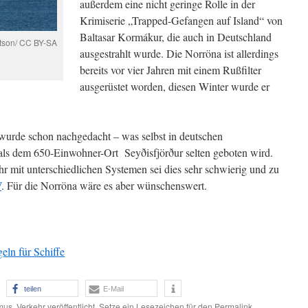
außerdem eine nicht geringe Rolle in der
Krimiserie „Trapped-Gefangen auf Island“ von
Baltasar Kormákur, die auch in Deutschland
tson/ CC BY-SA
ausgestrahlt wurde. Die Norröna ist allerdings
bereits vor vier Jahren mit einem Rußfilter
ausgerüstet worden, diesen Winter wurde er
wurde schon nachgedacht – was selbst in deutschen
als dem 650-Einwohner-Ort Seyðisfjörður selten geboten wird.
hr mit unterschiedlichen Systemen sei dies sehr schwierig und zu
V
. Für die Norröna wäre es aber wünschenswert.
eln für Schiffe
teilen
E-Mail
mus
,
Verkehr
veröffentlicht. Setze ein Lesezeichen für den
Permalink
.