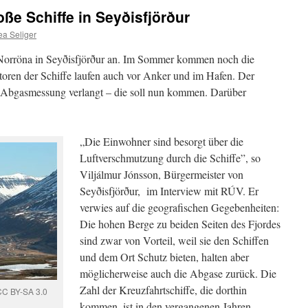
e Schiffe in Seyðisfjörður
ea Seliger
Norröna in Seyðisfjörður an. Im Sommer kommen noch die
toren der Schiffe laufen auch vor Anker und im Hafen. Der
e Abgasmessung verlangt – die soll nun kommen. Darüber
„Die Einwohner sind besorgt über die
Luftverschmutzung durch die Schiffe”, so
Viljálmur Jónsson, Bürgermeister von
Seyðisfjörður, im Interview mit RÚV. Er
verwies auf die geografischen Gegebenheiten:
Die hohen Berge zu beiden Seiten des Fjordes
sind zwar von Vorteil, weil sie den Schiffen
und dem Ort Schutz bieten, halten aber
möglicherweise auch die Abgase zurück. Die
Zahl der Kreuzfahrtschiffe, die dorthin
/CC BY-SA 3.0
kommen, ist in den vergangenen Jahren