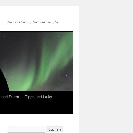
Nachrichten aus dem hohen Norden
 und Daten
Tipps und Links