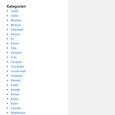
Kategorien
Åland
Arktis
Bergbau
Biologie
Dänemark
Energie
EU
Färöer
Film
Finnland
Foto
Geologie
Geschichte
Gesellschaft
Grönland
Himmel
Island
Kanada
Kiruna
Klima
Kunst
Literatur
Malmberget