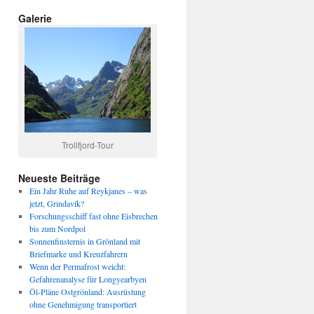
Galerie
Trollfjord-Tour
Neueste Beiträge
Ein Jahr Ruhe auf Reykjanes – was
jetzt, Grindavík?
Forschungsschiff fast ohne Eisbrechen
bis zum Nordpol
Sonnenfinsternis in Grönland mit
Briefmarke und Kreuzfahrern
Wenn der Permafrost weicht:
Gefahrenanalyse für Longyearbyen
Öl-Pläne Ostgrönland: Ausrüstung
ohne Genehmigung transportiert