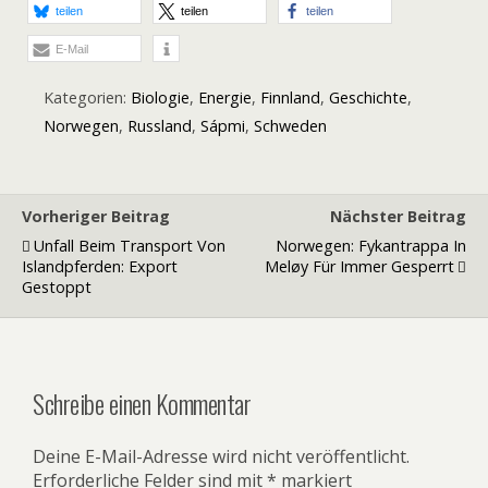
teilen
teilen
teilen
E-Mail
Kategorien:
Biologie
,
Energie
,
Finnland
,
Geschichte
,
Norwegen
,
Russland
,
Sápmi
,
Schweden
Vorheriger Beitrag
Nächster Beitrag
Unfall Beim Transport Von
Norwegen: Fykantrappa In
Islandpferden: Export
Meløy Für Immer Gesperrt
Gestoppt
Schreibe einen Kommentar
Deine E-Mail-Adresse wird nicht veröffentlicht.
Erforderliche Felder sind mit
*
markiert