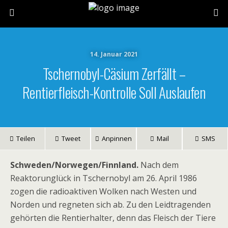
14. Januar 2021
Tschernobyl-Cäsium Zerfällt –
Rentierfleisch-Kontrolle Soll Auslaufen
Teilen
Tweet
Anpinnen
Mail
SMS
Schweden/Norwegen/Finnland.
Nach dem
Reaktorunglück in Tschernobyl am 26. April 1986
zogen die radioaktiven Wolken nach Westen und
Norden und regneten sich ab. Zu den Leidtragenden
gehörten die Rentierhalter, denn das Fleisch der Tiere