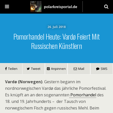
26. Juli 2018
Pomorhandel Heute: Vardø Feiert Mit
Russischen Künstlern
Teilen
Tweet
Anpinnen
Mail
SMS
Vardø (Norwegen)
. Gestern begann im
nordnorwegischen Vardø das jährliche Pomorfestival.
Es knüpft an an den sogenannten
Pomorhandel
des
18. und 19. Jahrhunderts – der Tausch von
norwegischem Fisch gegen russisches Mehl. Beim