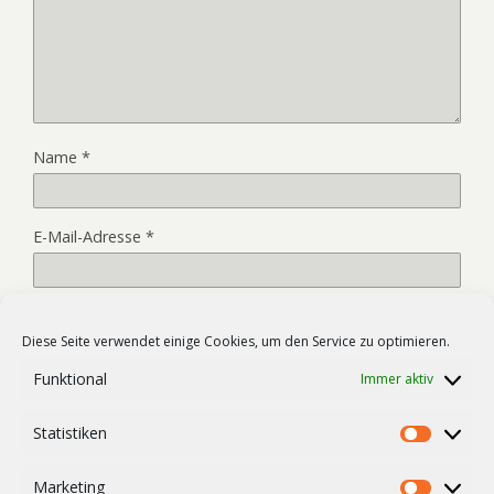
Name
*
E-Mail-Adresse
*
Website
Diese Seite verwendet einige Cookies, um den Service zu optimieren.
Funktional
Immer aktiv
Name, E-Mail-Adresse und Website in diesem Browser für
Statistiken
meinen nächsten Kommentar speichern.
Statist
Marketing