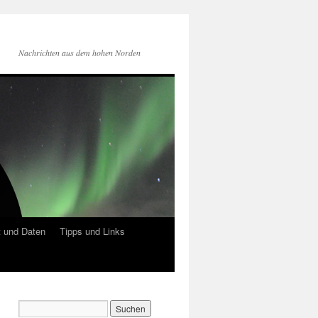
Nachrichten aus dem hohen Norden
 und Daten
Tipps und Links