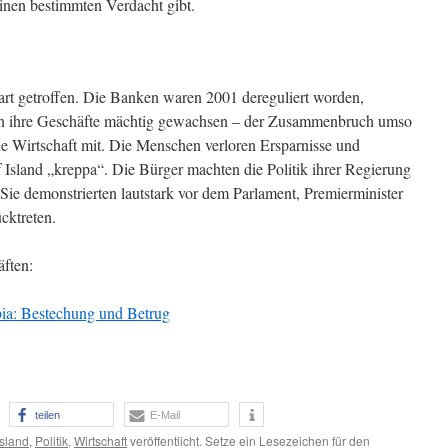
inen bestimmten Verdacht gibt.
hart getroffen. Die Banken waren 2001 dereguliert worden,
ren ihre Geschäfte mächtig gewachsen – der Zusammenbruch umso
sche Wirtschaft mit. Die Menschen verloren Ersparnisse und
f Island „kreppa“. Die Bürger machten die Politik ihrer Regierung
. Sie demonstrierten lautstark vor dem Parlament, Premierminister
cktreten.
ften:
bia: Bestechung und Betrug
teilen
E-Mail
Island
,
Politik
,
Wirtschaft
veröffentlicht. Setze ein Lesezeichen für den