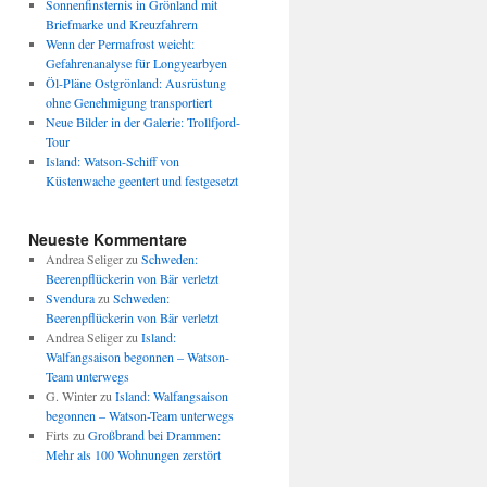
Sonnenfinsternis in Grönland mit
Briefmarke und Kreuzfahrern
Wenn der Permafrost weicht:
Gefahrenanalyse für Longyearbyen
Öl-Pläne Ostgrönland: Ausrüstung
ohne Genehmigung transportiert
Neue Bilder in der Galerie: Trollfjord-
Tour
Island: Watson-Schiff von
Küstenwache geentert und festgesetzt
Neueste Kommentare
Andrea Seliger
zu
Schweden:
Beerenpflückerin von Bär verletzt
Svendura
zu
Schweden:
Beerenpflückerin von Bär verletzt
Andrea Seliger
zu
Island:
Walfangsaison begonnen – Watson-
Team unterwegs
G. Winter
zu
Island: Walfangsaison
begonnen – Watson-Team unterwegs
Firts
zu
Großbrand bei Drammen:
Mehr als 100 Wohnungen zerstört