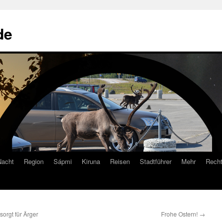
de
Nacht
Region
Sápmi
Kiruna
Reisen
Stadtführer
Mehr
Recht
sorgt für Ärger
Frohe Ostern!
→