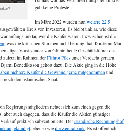
Damals war das Verfahren transparent und es
gab keine Proteste.
anker?
Im März 2022 wurden nun
weitere 22,5
usgewählten Kreis von Investoren. Es bleibt unklar, wie diese
ar anfangs unklar, wer die Käufer waren. Inzwischen ist die
en,
was die kritischen Stimmen nicht beruhigt hat. Þorsteinn Már
ehemaliger Vorsitzender von Glitnir, heute Geschäftsführer des
d zuletzt im Rahmen der
Fishrot Files
unter Verdacht geraten.
 Bjarni Benediktsson gehört dazu. Die Aktie ging in die Höhe.
haben mehrere Käufer die Gewinne gerne mitgenommen
und
en noch dem isländischen Staat.
von Regierungsmitgliedern richtet sich zum einen gegen die
, aber auch dagegen, dass die Käufer die Aktien günstiger
Verkauf praktisch subventionierte. Der
isländische Rechnungshof
ank angekündigt
, ebenso wie
die Zentralbank
. Es ist öffentlich