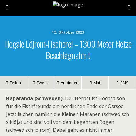
15. Oktober 2023
Illegale Löjrom-Fischerei – 1300 Meter Netze
Beschlagnahmt
Teilen
Tweet
Anpinnen
Mail
SMS
Haparanda (Schweden).
Der Herbst ist Hochsaison
für die Fischfreunde am nördlichen Ende der Ostsee.
Jetzt laichen nämlich die Kleinen Maränen (schwedisch
siklöja) und sind voll von dem begehrten Rogen
(schwedisch löjrom). Dabei geht es nicht immer