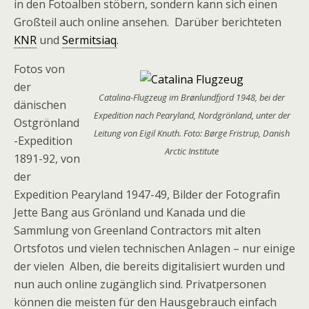
in den Fotoalben stöbern, sondern kann sich einen
Großteil auch online ansehen. Darüber berichteten
KNR
und
Sermitsiaq
.
Fotos von
der
Catalina-Flugzeug im Brønlundfjord 1948, bei der
dänischen
Expedition nach Pearyland, Nordgrönland, unter der
Ostgrönland
Leitung von Eigil Knuth. Foto: Børge Fristrup, Danish
-Expedition
Arctic Institute
1891-92, von
der
Expedition Pearyland 1947-49, Bilder der Fotografin
Jette Bang aus Grönland und Kanada und die
Sammlung von Greenland Contractors mit alten
Ortsfotos und vielen technischen Anlagen – nur einige
der vielen Alben, die bereits digitalisiert wurden und
nun auch online zugänglich sind. Privatpersonen
können die meisten für den Hausgebrauch einfach