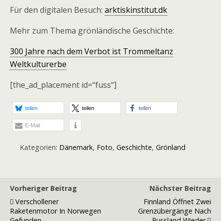
Für den digitalen Besuch:
arktiskinstitut.dk
Mehr zum Thema grönländische Geschichte:
300 Jahre nach dem Verbot ist Trommeltanz
Weltkulturerbe
[the_ad_placement id=“fuss“]
teilen
teilen
teilen
E-Mail
Kategorien:
Dänemark
,
Foto
,
Geschichte
,
Grönland
Vorheriger Beitrag
Nächster Beitrag
Verschollener
Finnland Öffnet Zwei
Raketenmotor In Norwegen
Grenzübergänge Nach
Gefunden
Russland Wieder