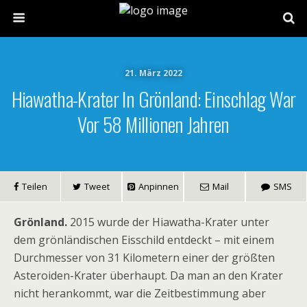
21. März 2022
Hiawatha-Krater In Grönland: Einschlag War
Vor 58 Millionen Jahren
Teilen
Tweet
Anpinnen
Mail
SMS
Grönland.
2015 wurde der Hiawatha-Krater unter
dem grönländischen Eisschild entdeckt – mit einem
Durchmesser von 31 Kilometern einer der größten
Asteroiden-Krater überhaupt. Da man an den Krater
nicht herankommt, war die Zeitbestimmung aber