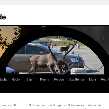
de
Nacht
Region
Sápmi
Kiruna
Reisen
Stadtführer
Mehr
Recht
g war vor 58
Spitzbergen: Ermittlungen zu Schaden am Datenkabel