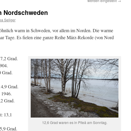
werden eingestellt
→
n Nordschweden
ea Seliger
hnlich warm in Schweden, vor allem im Norden. Die warme
paar Tage. Es fielen eine ganze Reihe März-Rekorde (von Nord
7,2 Grad.
1904.
0 Grad.
14,9 Grad.
 1946.
,2 Grad.
t: 13,1
12,6 Grad waren es in Piteå am Sonntag.
15,9 Grad.