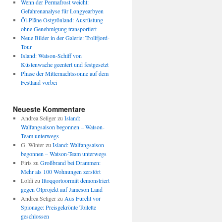
Wenn der Permafrost weicht:
Gefahrenanalyse für Longyearbyen
Öl-Pläne Ostgrönland: Ausrüstung
ohne Genehmigung transportiert
Neue Bilder in der Galerie: Trollfjord-
Tour
Island: Watson-Schiff von
Küstenwache geentert und festgesetzt
Phase der Mitternachtssonne auf dem
Festland vorbei
Neueste Kommentare
Andrea Seliger
zu
Island:
Walfangsaison begonnen – Watson-
Team unterwegs
G. Winter
zu
Island: Walfangsaison
begonnen – Watson-Team unterwegs
Firts
zu
Großbrand bei Drammen:
Mehr als 100 Wohnungen zerstört
Loldi
zu
Ittoqqortoormiit demonstriert
gegen Ölprojekt auf Jameson Land
Andrea Seliger
zu
Aus Furcht vor
Spionage: Preisgekrönte Toilette
geschlossen