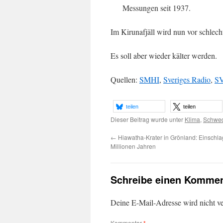
Messungen seit 1937.
Im Kirunafjäll wird nun vor schlec
Es soll aber wieder kälter werden.
Quellen:
SMHI
,
Sveriges Radio
,
SV
teilen
teilen
Dieser Beitrag wurde unter
Klima
,
Schwe
←
Hiawatha-Krater in Grönland: Einschla
Millionen Jahren
Schreibe einen Kommen
Deine E-Mail-Adresse wird nicht ver
Kommentar