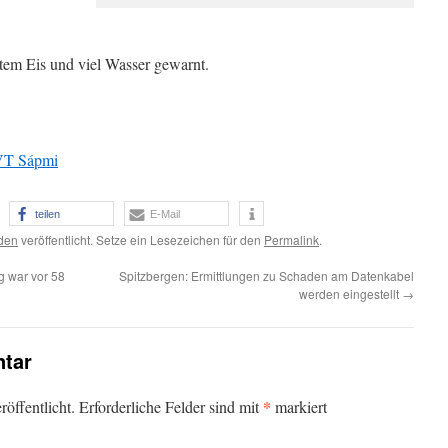
htem Eis und viel Wasser gewarnt.
T Sápmi
teilen
E-Mail
den
veröffentlicht. Setze ein Lesezeichen für den
Permalink
.
g war vor 58
Spitzbergen: Ermittlungen zu Schaden am Datenkabel
werden eingestellt
→
tar
*
öffentlicht.
Erforderliche Felder sind mit
markiert