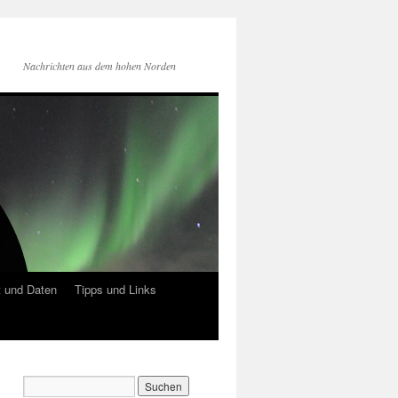
Nachrichten aus dem hohen Norden
 und Daten
Tipps und Links