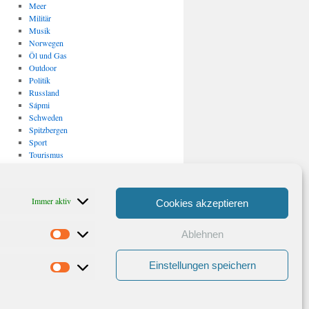
Meer
Militär
Musik
Norwegen
Öl und Gas
Outdoor
Politik
Russland
Sápmi
Schweden
Spitzbergen
Sport
Tourismus
Uncategorized
USA
Verkehr
Immer aktiv
Cookies akzeptieren
Vulkanismus/ Erdbeben
Wirtschaft
Ablehnen
Statistiken
Archiv
Archiv
Einstellungen speichern
Marketing
Stolz präsentiert von WordPress.