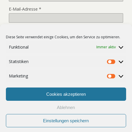
E-Mail-Adresse
*
Website
Diese Seite verwendet einige Cookies, um den Service zu optimieren.
Funktional
Immer aktiv
Name, E-Mail-Adresse und Website in diesem Browser für
Statistiken
meinen nächsten Kommentar speichern.
Statist
Marketing
Market
Cookies akzeptieren
Ablehnen
Zum Seitenanfang
Einstellungen speichern
Mobil
Desktop