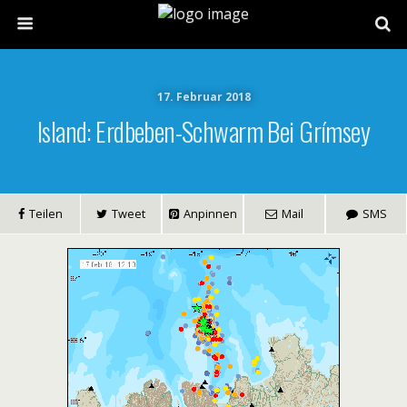
17. Februar 2018
Island: Erdbeben-Schwarm Bei Grímsey
Teilen
Tweet
Anpinnen
Mail
SMS