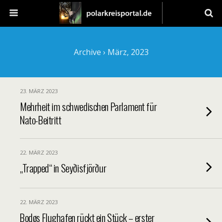
Archive › März, 2023
23. MÄRZ 2023
Mehrheit im schwedischen Parlament für
Nato-Beitritt
22. MÄRZ 2023
„Trapped“ in Seyðisfjörður
22. MÄRZ 2023
Bodøs Flughafen rückt ein Stück – erster