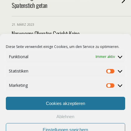
Spatenstich getan
21. MÄRZ 2023
Norwegens Oberstes Gericht: Keine
Schneekrabben für die EU
Diese Seite verwendet einige Cookies, um den Service zu optimieren.
Funktional
Immer aktiv
20. MÄRZ 2023
Unbefristeter Lokführerstreik in Finnland
Statistiken
Statist
Marketing
Market
Weitere Von Diesem Monat Laden…
Cookies akzeptieren
Ablehnen
Zum Seitenanfang
Einstellungen speichern