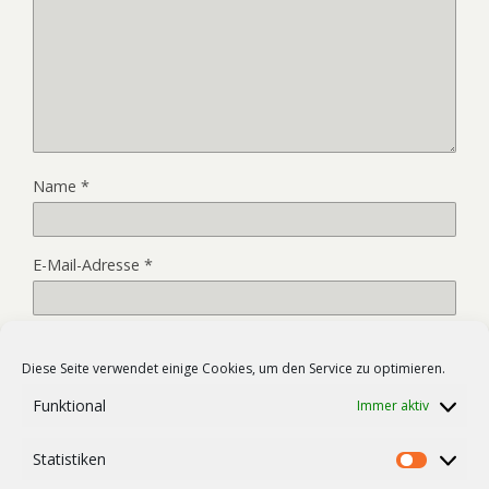
Name
*
E-Mail-Adresse
*
Website
Diese Seite verwendet einige Cookies, um den Service zu optimieren.
Funktional
Immer aktiv
Name, E-Mail-Adresse und Website in diesem Browser für
Statistiken
meinen nächsten Kommentar speichern.
Statist