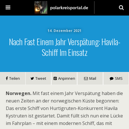
14. Dezember 2021
Nach Fast Einem Jahr Verspätung: Havila-
Schiff Im Einsatz
Teilen
Tweet
Anpinnen
Mail
SMS
Norwegen.
Mit fast einem Jahr Verspätung haben die
neuen Zeiten an der norwegischen Küste begonnen:
Das erste Schiff von Hurtigruten-Konkurrent Havila
Kystruten ist gestartet. Damit füllt sich nun eine Lücke
im Fahrplan – mit einem modernen Schiff, das mit