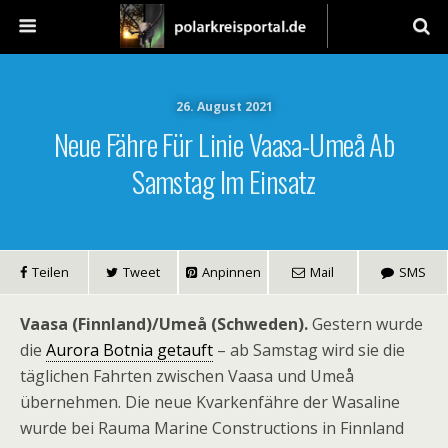
26. August 2021
Neue Fähre Für Linie Vaasa-Umeå Ab
Samstag Im Einsatz
Teilen
Tweet
Anpinnen
Mail
SMS
Vaasa (Finnland)/Umeå (Schweden).
Gestern wurde
die
Aurora Botnia getauft
– ab Samstag wird sie die
täglichen Fahrten zwischen Vaasa und Umeå
übernehmen. Die neue Kvarkenfähre der Wasaline
wurde bei Rauma Marine Constructions in Finnland