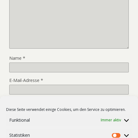
Name
*
E-Mail-Adresse
*
Website
Diese Seite verwendet einige Cookies, um den Service zu optimieren.
Funktional
Immer aktiv
Name, E-Mail-Adresse und Website in diesem Browser für
Statistiken
meinen nächsten Kommentar speichern.