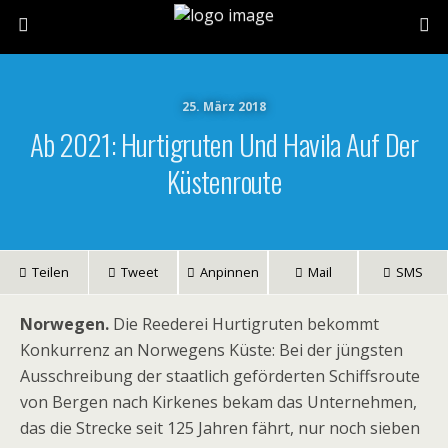
25. März 2018
Ab 2021: Hurtigruten Und Havila Auf Der
Küstenroute
Teilen
Tweet
Anpinnen
Mail
SMS
Norwegen.
Die Reederei Hurtigruten bekommt
Konkurrenz an Norwegens Küste: Bei der jüngsten
Ausschreibung der staatlich geförderten Schiffsroute
von Bergen nach Kirkenes bekam das Unternehmen,
das die Strecke seit 125 Jahren fährt, nur noch sieben