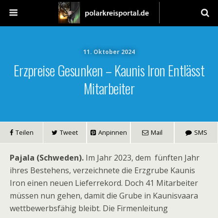
11. Oktober 2024
Erzpreise Gesunken – Kaunis Iron Entlässt
Mitarbeiter
Teilen
Tweet
Anpinnen
Mail
SMS
Pajala (Schweden).
Im Jahr 2023, dem fünften Jahr
ihres Bestehens, verzeichnete die Erzgrube Kaunis
Iron einen neuen Lieferrekord. Doch 41 Mitarbeiter
müssen nun gehen, damit die Grube in Kaunisvaara
wettbewerbsfähig bleibt. Die Firmenleitung