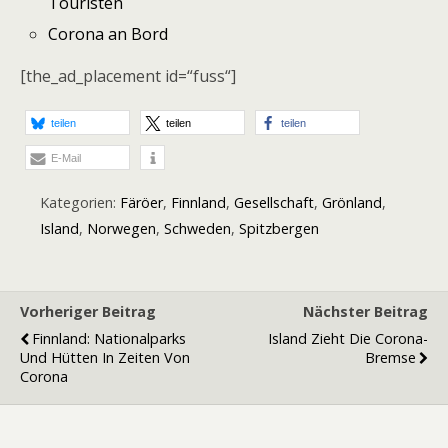
Touristen
Corona an Bord
[the_ad_placement id=“fuss“]
teilen
teilen
teilen
E-Mail
Kategorien:
Färöer
,
Finnland
,
Gesellschaft
,
Grönland
,
Island
,
Norwegen
,
Schweden
,
Spitzbergen
Vorheriger Beitrag
Nächster Beitrag
Finnland: Nationalparks
Island Zieht Die Corona-
Und Hütten In Zeiten Von
Bremse
Corona