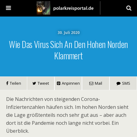
30. Juli 2020
Wie Das Virus Sich An Den Hohen Norden
Klammert
Teilen
Tweet
Anpinnen
Mail
SMS
Die Nachrichten von steigenden Corona-
Infiziertenzahlen häufen sich. Im hohen Norden sieht
die Lage größtenteils noch sehr gut aus – aber auch
dort ist die Pandemie noch lange nicht vorbei. Ein
Überblick.