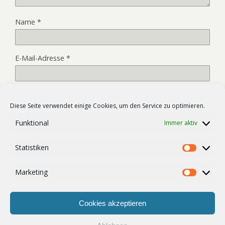
Name
*
E-Mail-Adresse
*
Website
Diese Seite verwendet einige Cookies, um den Service zu optimieren.
Funktional
Immer aktiv
Name, E-Mail-Adresse und Website in diesem Browser für
Statistiken
meinen nächsten Kommentar speichern.
Statist
Marketing
Market
Cookies akzeptieren