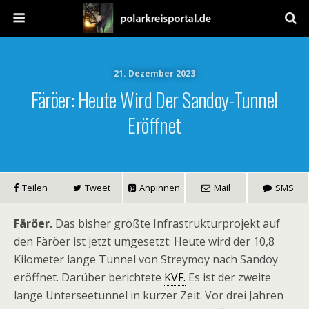
21. Dezember 2023
Färöer: Heute Wird Der Sandoy-Tunnel
Eröffnet
Teilen
Tweet
Anpinnen
Mail
SMS
Färöer.
Das bisher größte Infrastrukturprojekt auf
den Färöer ist jetzt umgesetzt: Heute wird der 10,8
Kilometer lange Tunnel von Streymoy nach Sandoy
eröffnet. Darüber berichtete
KVF.
Es ist der zweite
lange Unterseetunnel in kurzer Zeit. Vor drei Jahren