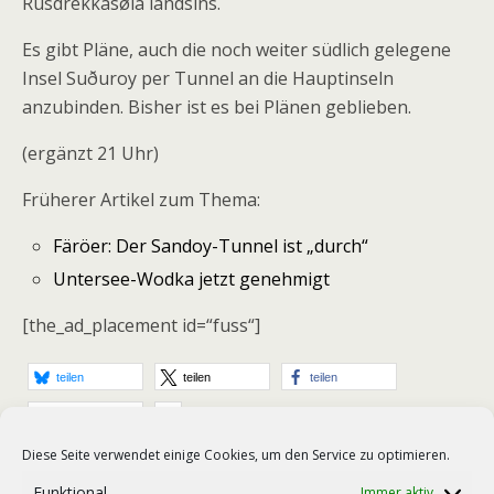
Rúsdrekkasøla landsins.
Es gibt Pläne, auch die noch weiter südlich gelegene
Insel Suðuroy per Tunnel an die Hauptinseln
anzubinden. Bisher ist es bei Plänen geblieben.
(ergänzt 21 Uhr)
Früherer Artikel zum Thema:
Färöer: Der Sandoy-Tunnel ist „durch“
Untersee-Wodka jetzt genehmigt
[the_ad_placement id=“fuss“]
teilen
teilen
teilen
E-Mail
Diese Seite verwendet einige Cookies, um den Service zu optimieren.
Kategorien:
Färöer
,
Verkehr
Funktional
Immer aktiv