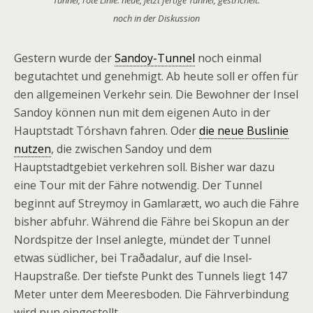
Tunnel, rote Linie: neue, jetzt fertige Tunnel, gestrichelt:
noch in der Diskussion
Gestern wurde der
Sandoy-Tunnel
noch einmal
begutachtet und genehmigt. Ab heute soll er offen für
den allgemeinen Verkehr sein. Die Bewohner der Insel
Sandoy können nun mit dem eigenen Auto in der
Hauptstadt Tórshavn fahren. Oder
die neue Buslinie
nutzen
, die zwischen Sandoy und dem
Hauptstadtgebiet verkehren soll. Bisher war dazu
eine Tour mit der Fähre notwendig. Der Tunnel
beginnt auf Streymoy in Gamlarætt, wo auch die Fähre
bisher abfuhr. Während die Fähre bei Skopun an der
Nordspitze der Insel anlegte, mündet der Tunnel
etwas südlicher, bei Traðadalur, auf die Insel-
Haupstraße. Der tiefste Punkt des Tunnels liegt 147
Meter unter dem Meeresboden. Die Fährverbindung
wird nun eingestellt.