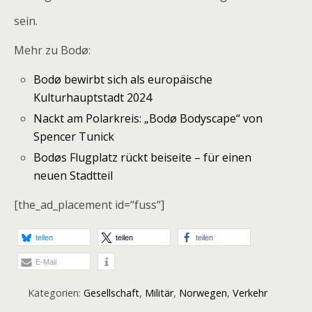
sein.
Mehr zu Bodø:
Bodø bewirbt sich als europäische
Kulturhauptstadt 2024
Nackt am Polarkreis: „Bodø Bodyscape“ von
Spencer Tunick
Bodøs Flugplatz rückt beiseite – für einen
neuen Stadtteil
[the_ad_placement id=“fuss“]
teilen
teilen
teilen
E-Mail
Kategorien:
Gesellschaft
,
Militär
,
Norwegen
,
Verkehr