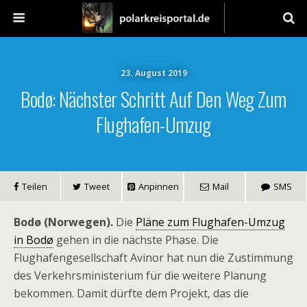
23. August 2019
Bodø: Nächster Schritt Auf Den Weg Zum
Flughafen-Umzug
Teilen
Tweet
Anpinnen
Mail
SMS
Bodø (Norwegen).
Die
Pläne zum Flughafen-Umzug
in Bodø
gehen in die nächste Phase. Die
Flughafengesellschaft Avinor hat nun die Zustimmung
des Verkehrsministerium für die weitere Planung
bekommen. Damit dürfte dem Projekt, das die