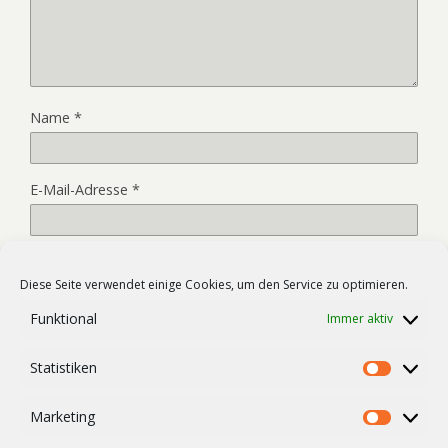
Name
*
E-Mail-Adresse
*
Website
Diese Seite verwendet einige Cookies, um den Service zu optimieren.
Funktional
Immer aktiv
Name, E-Mail-Adresse und Website in diesem Browser für
Statistiken
meinen nächsten Kommentar speichern.
Statist
Marketing
Market