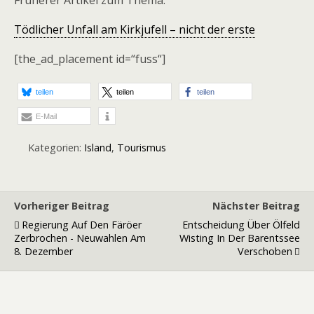
Früherer Artikel zum Thema:
Tödlicher Unfall am Kirkjufell – nicht der erste
[the_ad_placement id=“fuss“]
teilen
teilen
teilen
E-Mail
Kategorien:
Island
,
Tourismus
Vorheriger Beitrag
Nächster Beitrag
Regierung Auf Den Färöer
Entscheidung Über Ölfeld
Zerbrochen - Neuwahlen Am
Wisting In Der Barentssee
8. Dezember
Verschoben