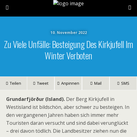
10. November 2022
Zu Viele Unfälle: Besteigung Des Kirkjufell Im
Winter Verboten
Teilen
Tweet
Anpinnen
Mail
SMS
Grundarfjörður (Island).
Der Berg Kirkjufell in
Westisland ist bildschön, aber schwer zu besteigen. In
den vergangenen Jahren haben sich immer mehr
Touristen daran versucht und sind dabei verunglückt
– drei davon tödlich. Die Landbesitzer ziehen nun die