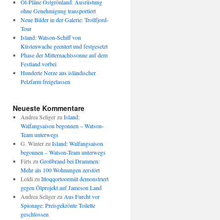
Öl-Pläne Ostgrönland: Ausrüstung
ohne Genehmigung transportiert
Neue Bilder in der Galerie: Trollfjord-
Tour
Island: Watson-Schiff von
Küstenwache geentert und festgesetzt
Phase der Mitternachtssonne auf dem
Festland vorbei
Hunderte Nerze aus isländischer
Pelzfarm freigelassen
Neueste Kommentare
Andrea Seliger
zu
Island:
Walfangsaison begonnen – Watson-
Team unterwegs
G. Winter
zu
Island: Walfangsaison
begonnen – Watson-Team unterwegs
Firts
zu
Großbrand bei Drammen:
Mehr als 100 Wohnungen zerstört
Loldi
zu
Ittoqqortoormiit demonstriert
gegen Ölprojekt auf Jameson Land
Andrea Seliger
zu
Aus Furcht vor
Spionage: Preisgekrönte Toilette
geschlossen