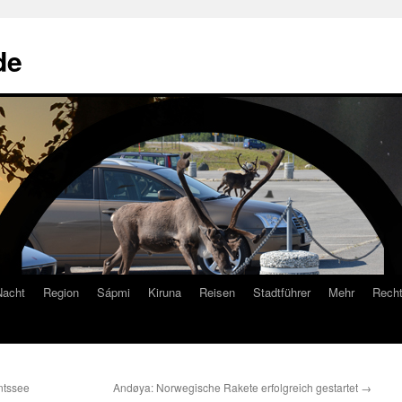
de
Nacht
Region
Sápmi
Kiruna
Reisen
Stadtführer
Mehr
Recht
ntssee
Andøya: Norwegische Rakete erfolgreich gestartet
→