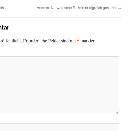
ntssee
Andøya: Norwegische Rakete erfolgreich gestartet
→
tar
*
öffentlicht.
Erforderliche Felder sind mit
markiert