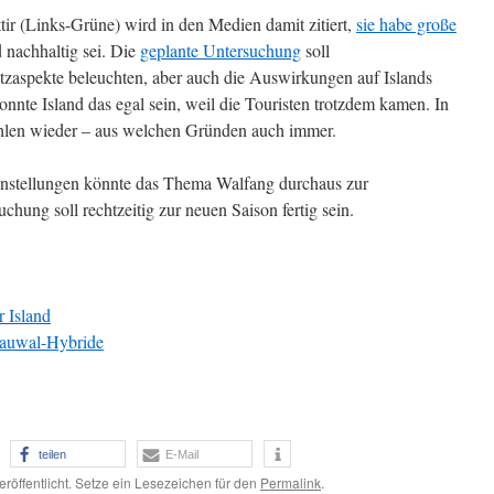
tir (Links-Grüne) wird in den Medien damit zitiert,
sie habe große
d nachhaltig sei. Die
geplante Untersuchung
soll
aspekte beleuchten, aber auch die Auswirkungen auf Islands
nnte Island das egal sein, weil die Touristen trotzdem kamen. In
hlen wieder – aus welchen Gründen auch immer.
Einstellungen könnte das Thema Walfang durchaus zur
chung soll rechtzeitig zur neuen Saison fertig sein.
 Island
lauwal-Hybride
teilen
E-Mail
eröffentlicht. Setze ein Lesezeichen für den
Permalink
.