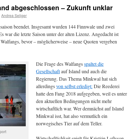
and abgeschlossen – Zukunft unklar
n
Andrea Seliger
gsaison beendet. Insgesamt wurden 144 Finnwale und zwei
 war die letzte Saison unter der alten Lizenz. Angedacht ist
s Walfangs, bevor – möglicherweise – neue Quoten vergeben
Die Frage des Walfangs
spaltet die
Gesellschaft
auf Island und auch die
Regierung. Das Thema Minkwal hat sich
allerdings
von selbst erledigt:
Die Reederei
hatte den Fang 2018 aufgegeben, weil es unter
den aktuellen Bedingungen nicht mehr
wirtschaftlich war. Wer demnächst auf Island
Minkwal isst, hat also vermutlich ein
norwegisches Tier auf dem Teller.
port
Wirtschaftlichkeit spielt für Kristján Loftsson,