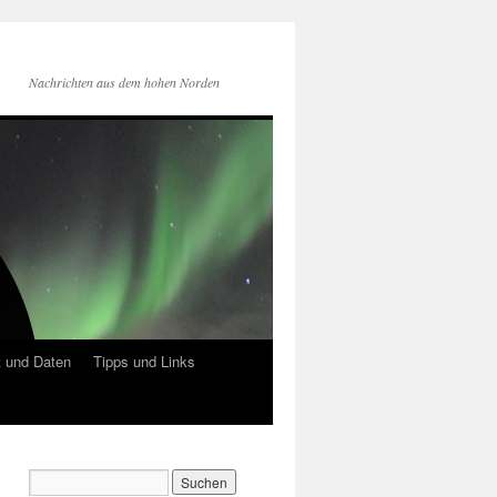
Nachrichten aus dem hohen Norden
 und Daten
Tipps und Links