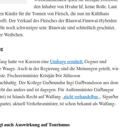
den Inhaber von Hvalur hf, keine Rolle. Laut
en Käufer für die Tonnen von Fleisch, die nun im Kühlhaus
ehofft. Der Verkauf des Fleisches der Blauwal-Finnwal-Hybriden
te noch schwieriger sein: Blauwale sind schließlich geschützt.
ige Weibchen.
ng
ang hatte vor Kurzem eine
Umfrage ermittelt:
Gegner und
ie Waage. Auch in der Regierung sind die Meinungen geteilt, wie
e. Fischereiminister Kristján Þór Júlíusson
e nachhaltig. Der Kollege Guðmundur Ingi Guðbrandsson aus dem
eht das anders und ist dagegen. Für Außenminister Guðlaugur
i) ist Islands Recht auf Walfang „
nicht verhandelbar
„. Sigurður
partei, aktuell Verkehrsminister, ist schon bekannt als Walfang-
gt auch Auswirkung auf Tourismus