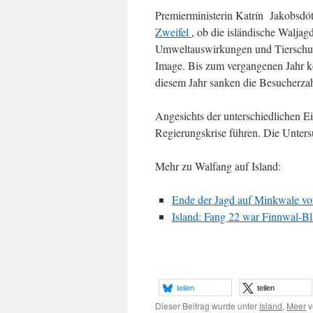
Premierministerin Katrín Jakobsdót
Zweifel
, ob die isländische Waljag
Umweltauswirkungen und Tierschutz
Image. Bis zum vergangenen Jahr ko
diesem Jahr sanken die Besucherza
Angesichts der unterschiedlichen 
Regierungskrise führen. Die Untersu
Mehr zu Walfang auf Island:
Ende der Jagd auf Minkwale vor
Island: Fang 22 war Finnwal-B
teilen
teilen
Dieser Beitrag wurde unter
Island
,
Meer
v