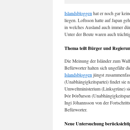
Islandsbloggen
hat er noch gar kein
liegen. Loftsson hatte auf Japan g
in welches Ausland auch immer dürf
Unter der Beute waren auch trächt
Thema teilt Bürger und Regieru
Die Meinung der Isländer zum Walf
Befürworter halten sich ungefähr d
Islandsbloggen
jüngst zusammenfasst
(Unabhängigkeitspartei) findet si
Umweltministerium (Linksgrüne) si
Þór Þórðarson (Unabhängigkeitsparte
Ingi Jóhannsson von der Fortschritts
Befürworter.
Neue Untersuchung berücksichti