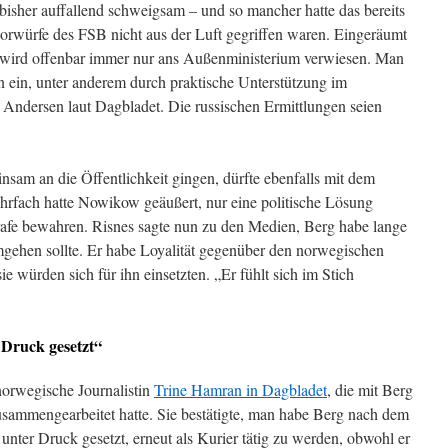
bisher auffallend schweigsam – und so mancher hatte das bereits
 Vorwürfe des FSB nicht aus der Luft gegriffen waren. Eingeräumt
e wird offenbar immer nur ans Außenministerium verwiesen. Man
en ein, unter anderem durch praktische Unterstützung im
 Andersen laut Dagbladet. Die russischen Ermittlungen seien
sam an die Öffentlichkeit gingen, dürfte ebenfalls mit dem
rfach hatte Nowikow geäußert, nur eine politische Lösung
rafe bewahren. Risnes sagte nun zu den Medien, Berg habe lange
umgehen sollte. Er habe Loyalität gegenüber den norwegischen
 würden sich für ihn einsetzten. „Er fühlt sich im Stich
 Druck gesetzt“
norwegische Journalistin
Trine Hamran in Dagbladet
, die mit Berg
usammengearbeitet hatte. Sie bestätigte, man habe Berg nach dem
nter Druck gesetzt, erneut als Kurier tätig zu werden, obwohl er