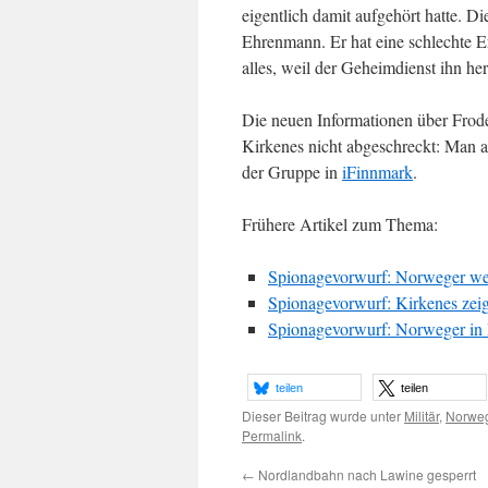
eigentlich damit aufgehört hatte. D
Ehrenmann. Er hat eine schlechte Ent
alles, weil der Geheimdienst ihn her
Die neuen Informationen über Frode 
Kirkenes nicht abgeschreckt: Man a
der Gruppe in
iFinnmark
.
Frühere Artikel zum Thema:
Spionagevorwurf: Norweger weit
Spionagevorwurf: Kirkenes zeigt
Spionagevorwurf: Norweger in 
teilen
teilen
Dieser Beitrag wurde unter
Militär
,
Norwe
Permalink
.
←
Nordlandbahn nach Lawine gesperrt