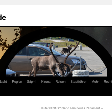
de
Nacht
Region
Sápmi
Kiruna
Reisen
Stadtführer
Mehr
Recht
Heute wählt Grönland sein neues Parlament
→