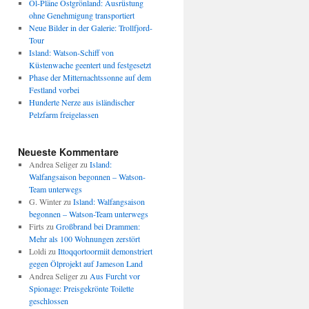
Öl-Pläne Ostgrönland: Ausrüstung
ohne Genehmigung transportiert
Neue Bilder in der Galerie: Trollfjord-
Tour
Island: Watson-Schiff von
Küstenwache geentert und festgesetzt
Phase der Mitternachtssonne auf dem
Festland vorbei
Hunderte Nerze aus isländischer
Pelzfarm freigelassen
Neueste Kommentare
Andrea Seliger
zu
Island:
Walfangsaison begonnen – Watson-
Team unterwegs
G. Winter
zu
Island: Walfangsaison
begonnen – Watson-Team unterwegs
Firts
zu
Großbrand bei Drammen:
Mehr als 100 Wohnungen zerstört
Loldi
zu
Ittoqqortoormiit demonstriert
gegen Ölprojekt auf Jameson Land
Andrea Seliger
zu
Aus Furcht vor
Spionage: Preisgekrönte Toilette
geschlossen