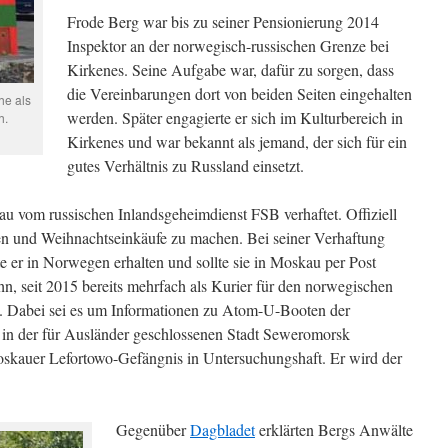
Frode Berg war bis zu seiner Pensionierung 2014
Inspektor an der norwegisch-russischen Grenze bei
Kirkenes. Seine Aufgabe war, dafür zu sorgen, dass
die Vereinbarungen dort von beiden Seiten eingehalten
he als
werden. Später engagierte er sich im Kulturbereich in
h.
Kirkenes und war bekannt als jemand, der sich für ein
gutes Verhältnis zu Russland einsetzt.
 vom russischen Inlandsgeheimdienst FSB verhaftet. Offiziell
en und Weihnachtseinkäufe zu machen. Bei seiner Verhaftung
te er in Norwegen erhalten und sollte sie in Moskau per Post
n, seit 2015 bereits mehrfach als Kurier für den norwegischen
n. Dabei sei es um Informationen zu Atom-U-Booten der
t in der für Ausländer geschlossenen Stadt Seweromorsk
oskauer Lefortowo-Gefängnis in Untersuchungshaft. Er wird der
Gegenüber
Dagbladet
erklärten Bergs Anwälte