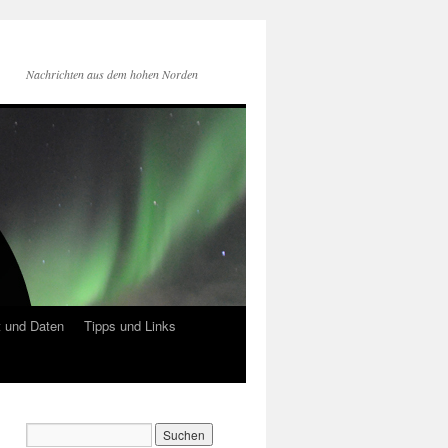
Nachrichten aus dem hohen Norden
 und Daten
Tipps und Links