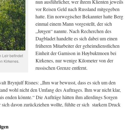
nun ausführlicher, wer ihrem Klienten jeweils
vor Reisen Geld nach Russland mitgegeben
hatte. Ein norwegischer Bekannter hatte Berg
einmal einem Mann vorgestellt, der sich
„Jørgen“ nannte. Nach Recherchen des
Dagbladet handelte es sich dabei um einen
früheren Mitarbeiter der geheimdienstlichen
Einheit der Garnison in Høybuktmoen bei
 Leir befindet
Kirkenes, nur wenige Kilometer von der
n Kirkenes.
russischen Grenze entfernt.
alt Brynjulf Risnes: „Ihm war bewusst, dass es sich um den
stand wohl nicht den Umfang des Auftrages. Ihm war nicht klar,
nis enden könnte.“ Die Aufträge hätten ihm allerdings Sorgen
s er sich davon zurückziehen wollte, fühlte er sich starkem Druck
eigen