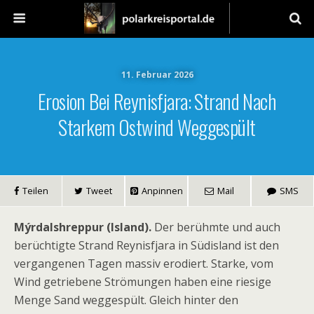
11. Februar 2026
Erosion Bei Reynisfjara: Strand Nach
Starkem Ostwind Weggespült
Teilen
Tweet
Anpinnen
Mail
SMS
Mýrdalshreppur (Island).
Der berühmte und auch
berüchtigte Strand Reynisfjara in Südisland ist den
vergangenen Tagen massiv erodiert. Starke, vom
Wind getriebene Strömungen haben eine riesige
Menge Sand weggespült. Gleich hinter den