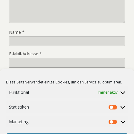
Name
*
E-Mail-Adresse
*
Website
Diese Seite verwendet einige Cookies, um den Service zu optimieren.
Funktional
Immer aktiv
Name, E-Mail-Adresse und Website in diesem Browser für
Statistiken
meinen nächsten Kommentar speichern.
Statist
Marketing
Market