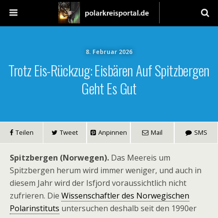
8. Februar 2026
Trotz Eis-Rückzug: Eisbären Auf Spitzbergen
Geht Es Gut
Teilen
Tweet
Anpinnen
Mail
SMS
Spitzbergen (Norwegen).
Das Meereis um
Spitzbergen herum wird immer weniger, und auch in
diesem Jahr wird der Isfjord voraussichtlich nicht
zufrieren. Die
Wissenschaftler des Norwegischen
Polarinstituts
untersuchen deshalb seit den 1990er