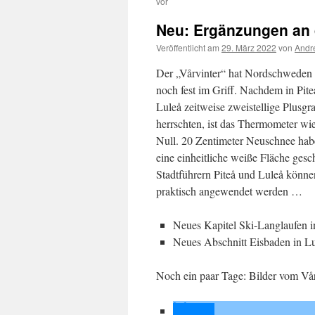
vor
Neu: Ergänzungen an 
Veröffentlicht am
29. März 2022
von
Andr
Der „Vårvinter“ hat Nordschweden
noch fest im Griff. Nachdem in Pit
Luleå zeitweise zweistellige Plusgr
herrschten, ist das Thermometer wie
Null. 20 Zentimeter Neuschnee hab
eine einheitliche weiße Fläche ges
Stadtführern Piteå und Luleå könn
praktisch angewendet werden …
Neues Kapitel Ski-Langlaufen i
Neues Abschnitt Eisbaden in L
Noch ein paar Tage: Bilder vom V
teilen