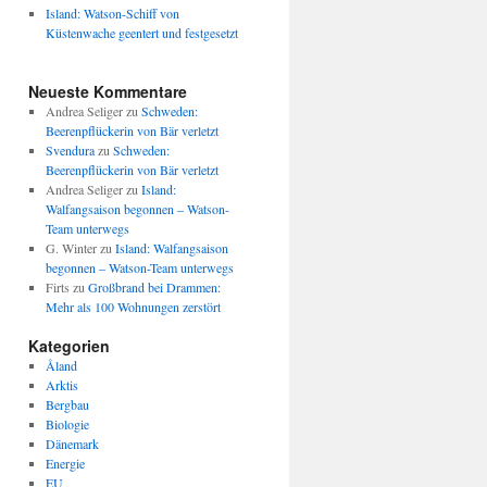
Island: Watson-Schiff von
Küstenwache geentert und festgesetzt
Neueste Kommentare
Andrea Seliger
zu
Schweden:
Beerenpflückerin von Bär verletzt
Svendura
zu
Schweden:
Beerenpflückerin von Bär verletzt
Andrea Seliger
zu
Island:
Walfangsaison begonnen – Watson-
Team unterwegs
G. Winter
zu
Island: Walfangsaison
begonnen – Watson-Team unterwegs
Firts
zu
Großbrand bei Drammen:
Mehr als 100 Wohnungen zerstört
Kategorien
Åland
Arktis
Bergbau
Biologie
Dänemark
Energie
EU