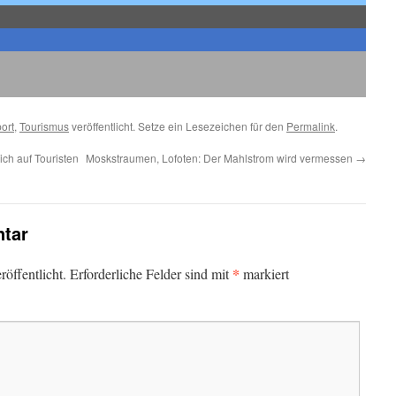
ort
,
Tourismus
veröffentlicht. Setze ein Lesezeichen für den
Permalink
.
sich auf Touristen
Moskstraumen, Lofoten: Der Mahlstrom wird vermessen
→
tar
*
öffentlicht.
Erforderliche Felder sind mit
markiert