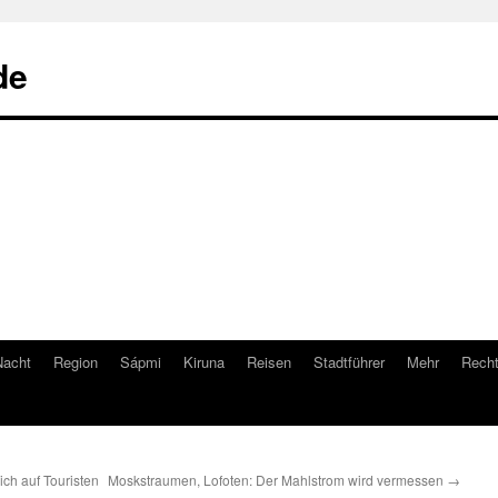
de
Nacht
Region
Sápmi
Kiruna
Reisen
Stadtführer
Mehr
Recht
sich auf Touristen
Moskstraumen, Lofoten: Der Mahlstrom wird vermessen
→