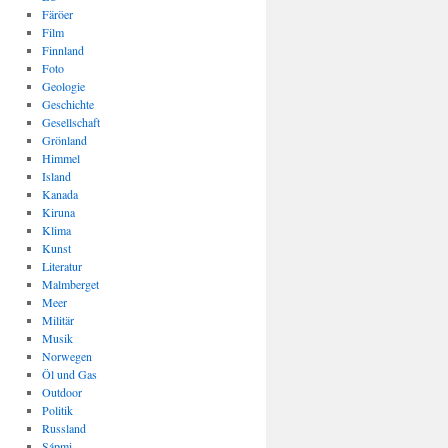
Färöer
Film
Finnland
Foto
Geologie
Geschichte
Gesellschaft
Grönland
Himmel
Island
Kanada
Kiruna
Klima
Kunst
Literatur
Malmberget
Meer
Militär
Musik
Norwegen
Öl und Gas
Outdoor
Politik
Russland
Sápmi