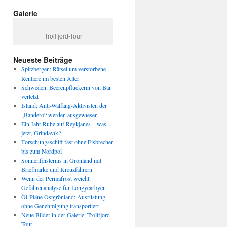
Galerie
Trollfjord-Tour
Neueste Beiträge
Spitzbergen: Rätsel um verstorbene
Rentiere im besten Alter
Schweden: Beerenpflückerin von Bär
verletzt
Island: Anti-Walfang-Aktivisten der
„Bandero“ werden ausgewiesen
Ein Jahr Ruhe auf Reykjanes – was
jetzt, Grindavík?
Forschungsschiff fast ohne Eisbrechen
bis zum Nordpol
Sonnenfinsternis in Grönland mit
Briefmarke und Kreuzfahrern
Wenn der Permafrost weicht:
Gefahrenanalyse für Longyearbyen
Öl-Pläne Ostgrönland: Ausrüstung
ohne Genehmigung transportiert
Neue Bilder in der Galerie: Trollfjord-
Tour