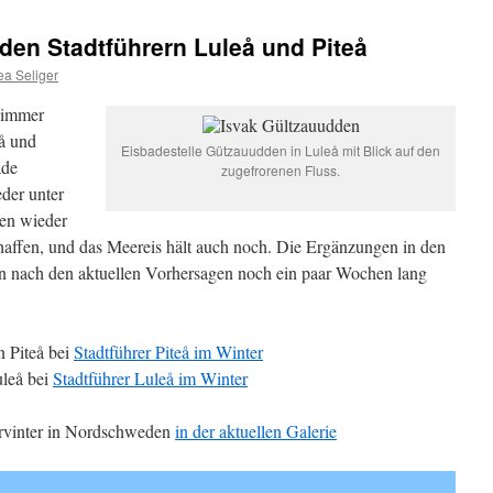
den Stadtführern Luleå und Piteå
ea Seliger
 immer
eå und
Eisbadestelle Gützauudden in Luleå mit Blick auf den
ade
zugefrorenen Fluss.
der unter
en wieder
chaffen, und das Meereis hält auch noch. Die Ergänzungen in den
en nach den aktuellen Vorhersagen noch ein paar Wochen lang
n Piteå bei
Stadtführer Piteå im Winter
uleå bei
Stadtführer Luleå im Winter
årvinter in Nordschweden
in der aktuellen Galerie