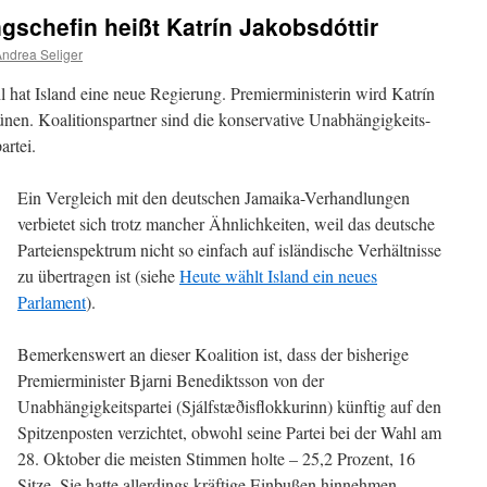
gschefin heißt Katrín Jakobsdóttir
ndrea Seliger
at Island eine neue Regierung. Premierministerin wird Katrín
ünen. Koalitionspartner sind die konservative Unabhängigkeits-
artei.
Ein Vergleich mit den deutschen Jamaika-Verhandlungen
verbietet sich trotz mancher Ähnlichkeiten, weil das deutsche
Parteienspektrum nicht so einfach auf isländische Verhältnisse
zu übertragen ist (siehe
Heute wählt Island ein neues
Parlament
).
Bemerkenswert an dieser Koalition ist, dass der bisherige
Premierminister Bjarni Benediktsson von der
Unabhängigkeitspartei (Sjálfstæðisflokkurinn) künftig auf den
Spitzenposten verzichtet, obwohl seine Partei bei der Wahl am
28. Oktober die meisten Stimmen holte – 25,2 Prozent, 16
Sitze. Sie hatte allerdings kräftige Einbußen hinnehmen