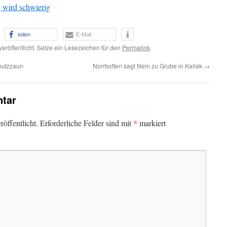
 wird schwierig
teilen
E-Mail
veröffentlicht. Setze ein Lesezeichen für den
Permalink
.
chutzzaun
Norrbotten sagt Nein zu Grube in Kallak
→
tar
*
öffentlicht.
Erforderliche Felder sind mit
markiert