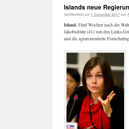
Islands neue Regierun
Veröffentlicht am
1. Dezember 2017
von
A
Island.
Fünf Wochen nach der Wahl h
Jakobsdóttir (41) von den Links-Gr
und die agrarorientierte Fortschrittsp