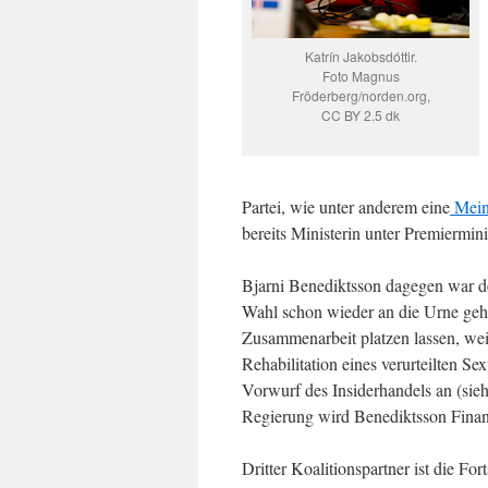
Katrín Jakobsdóttir.
Foto Magnus
Fröderberg/norden.org,
CC BY 2.5 dk
Partei, wie unter anderem eine
Mein
bereits Ministerin unter Premiermin
Bjarni Benediktsson dagegen war de
Wahl schon wieder an die Urne gehe
Zusammenarbeit platzen lassen, wei
Rehabilitation eines verurteilten S
Vorwurf des Insiderhandels an (sie
Regierung wird Benediktsson Finan
Dritter Koalitionspartner ist die Fort