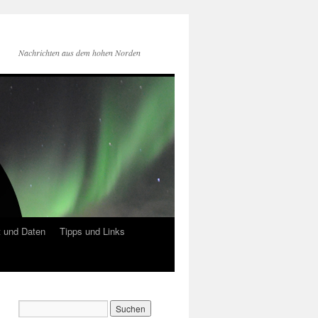
Nachrichten aus dem hohen Norden
 und Daten
Tipps und Links