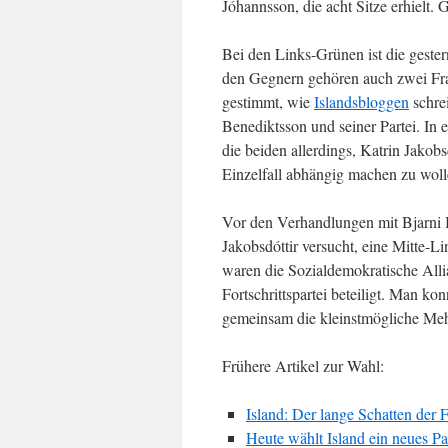
Jóhannsson, die acht Sitze erhielt.
Bei den Links-Grünen ist die gester
den Gegnern gehören auch zwei Frak
gestimmt, wie
Islandsbloggen
schre
Benediktsson und seiner Partei. In 
die beiden allerdings, Katrin Jako
Einzelfall abhängig machen zu woll
Vor den Verhandlungen mit Bjarni 
Jakobsdóttir versucht, eine Mitte-L
waren die Sozialdemokratische Allian
Fortschrittspartei beteiligt. Man ko
gemeinsam die kleinstmögliche Mehr
Frühere Artikel zur Wahl:
Island: Der lange Schatten der 
Heute wählt Island ein neues P