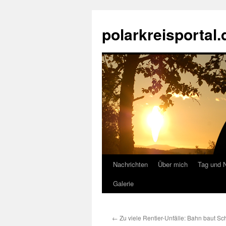
Zum
Inhalt
polarkreisportal.
springen
Nachrichten
Über mich
Tag und 
Galerie
←
Zu viele Rentier-Unfälle: Bahn baut S