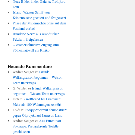
Neue Bilder in der Galerie: Trollfjord-
Tour
Island: Watson-Schiff von
Küstenwache geentert und festgesetzt
Phase der Mitternachtssonne auf dem
Festland vorbei
Hunderte Nerze aus isländischer
Pelzfarm freigelassen
Gletscherschmelze: Zugang zum
Sólheimajökull ein Risiko
Neueste Kommentare
Andrea Seliger
zu
Island:
Walfangsaison begonnen – Watson-
Team unterwegs
G. Winter
zu
Island: Walfangsaison
begonnen – Watson-Team unterwegs
Firts
zu
Großbrand bei Drammen:
Mehr als 100 Wohnungen zerstört
Loldi
zu
Ittoqqortoormiit demonstriert
gegen Ölprojekt auf Jameson Land
Andrea Seliger
zu
Aus Furcht vor
Spionage: Preisgekrönte Toilette
geschlossen