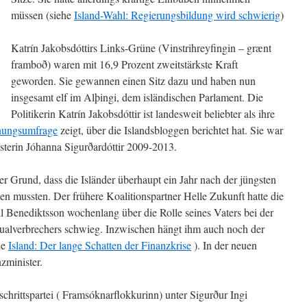
müssen (siehe
Island-Wahl: Regierungsbildung wird schwierig
)
Katrín Jakobsdóttirs Links-Grüne (Vinstri­hreyf­ing­in – grænt
fram­boð) waren mit 16,9 Prozent zweitstärkste Kraft
geworden. Sie gewannen einen Sitz dazu und haben nun
insgesamt elf im Alþingi, dem isländischen Parlament. Die
Politikerin Katrín Jakobsdóttir ist landesweit beliebter als ihre
ungsumfrage
zeigt, über die Islandsbloggen berichtet hat. Sie war
isterin Jóhanna Sigurðardóttir 2009-2013.
r Grund, dass die Isländer überhaupt ein Jahr nach der jüngsten
n mussten. Der frühere Koalitionspartner Helle Zukunft hatte die
l Benediktsson wochenlang über die Rolle seines Vaters bei der
exualverbrechers schwieg. Inzwischen hängt ihm auch noch der
he
Island: Der lange Schatten der Finanzkrise
). In der neuen
zminister.
schrittspartei ( Fram­sókn­ar­flokk­urinn) unter Sigurður Ingi