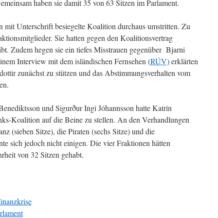
 Gemeinsam haben sie damit 35 von 63 Sitzen im Parlament.
n mit Unterschrift besiegelte Koalition durchaus umstritten. Zu
tionsmitglieder. Sie hatten gegen den Koalitionsvertrag
ibt. Zudem hegen sie ein tiefes Misstrauen gegenüber Bjarni
einem Interview mit dem isländischen Fernsehen (
RÚV)
erklärten
bsdottir zunächst zu stützen und das Abstimmungsverhalten vom
en.
Benediktsson und Sigurður Ingi Jóhannsson hatte Katrín
inks-Koalition auf die Beine zu stellen. An den Verhandlungen
z (sieben Sitze), die Piraten (sechs Sitze) und die
nnte sich jedoch nicht einigen. Die vier Fraktionen hätten
heit von 32 Sitzen gehabt.
Finanzkrise
arlament