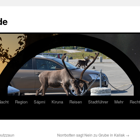
de
Nacht
Region
Sápmi
Kiruna
Reisen
Stadtführer
Mehr
Recht
chutzzaun
Norrbotten sagt Nein zu Grube in Kallak
→