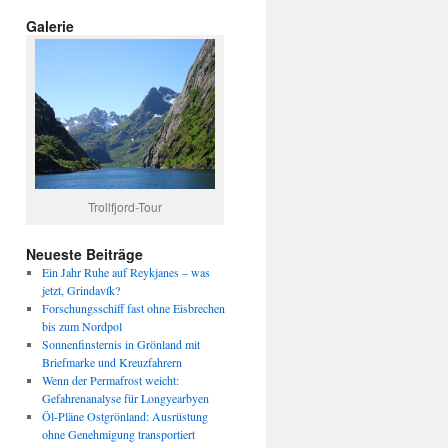
Galerie
Trollfjord-Tour
Neueste Beiträge
Ein Jahr Ruhe auf Reykjanes – was
jetzt, Grindavík?
Forschungsschiff fast ohne Eisbrechen
bis zum Nordpol
Sonnenfinsternis in Grönland mit
Briefmarke und Kreuzfahrern
Wenn der Permafrost weicht:
Gefahrenanalyse für Longyearbyen
Öl-Pläne Ostgrönland: Ausrüstung
ohne Genehmigung transportiert