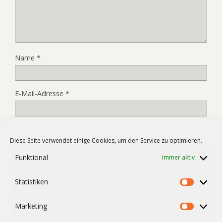
Name
*
E-Mail-Adresse
*
Website
Diese Seite verwendet einige Cookies, um den Service zu optimieren.
Funktional
Immer aktiv
Name, E-Mail-Adresse und Website in diesem Browser für
Statistiken
meinen nächsten Kommentar speichern.
Statist
Marketing
Market