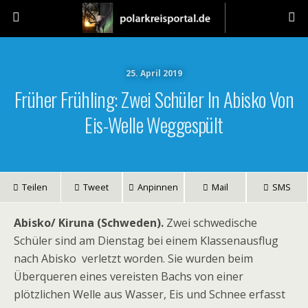
25. April 2019
Früher Frühling: Zwei Schüler In Abisko Von
Eis-Welle Weggespült
Teilen
Tweet
Anpinnen
Mail
SMS
Abisko/ Kiruna (Schweden).
Zwei schwedische
Schüler sind am Dienstag bei einem Klassenausflug
nach Abisko verletzt worden. Sie wurden beim
Überqueren eines vereisten Bachs von einer
plötzlichen Welle aus Wasser, Eis und Schnee erfasst