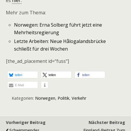
es
hier.
Mehr zum Thema:
Norwegen: Erna Solberg führt jetzt eine
Mehrheitsregierung
Letzte Arbeiten: Neue Hålogalandsbrücke
schließt für drei Wochen
[the_ad_placement id=“fuss“]
teilen
teilen
teilen
E-Mail
Kategorien:
Norwegen
,
Politik
,
Verkehr
Vorheriger Beitrag
Nächster Beitrag
Schwimmendes
Finnland-Beitrag Zum