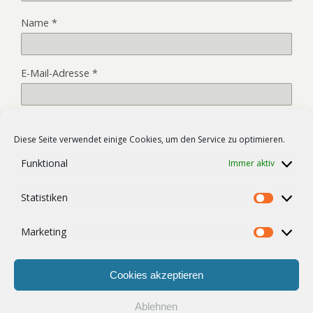
Name
*
E-Mail-Adresse
*
Website
Diese Seite verwendet einige Cookies, um den Service zu optimieren.
Funktional
Immer aktiv
Name, E-Mail-Adresse und Website in diesem Browser für
Statistiken
meinen nächsten Kommentar speichern.
Statist
Marketing
Market
Cookies akzeptieren
Ablehnen
Zum Seitenanfang