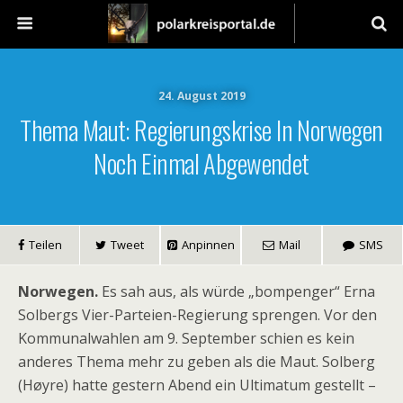
24. August 2019
Thema Maut: Regierungskrise In Norwegen
Noch Einmal Abgewendet
Teilen
Tweet
Anpinnen
Mail
SMS
Norwegen.
Es sah aus, als würde „bompenger“ Erna
Solbergs Vier-Parteien-Regierung sprengen. Vor den
Kommunalwahlen am 9. September schien es kein
anderes Thema mehr zu geben als die Maut. Solberg
(Høyre) hatte gestern Abend ein Ultimatum gestellt –