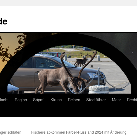
de
Nacht
Region
Sápmi
Kiruna
Reisen
Stadtführer
Mehr
Recht
nger schlafen
Fischereiabkommen Färöer-Russland 2024 mit Änderung