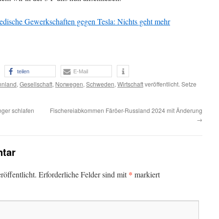
dische Gewerkschaften gegen Tesla: Nichts geht mehr
teilen
E-Mail
nnland
,
Gesellschaft
,
Norwegen
,
Schweden
,
Wirtschaft
veröffentlicht. Setze
nger schlafen
Fischereiabkommen Färöer-Russland 2024 mit Änderung
→
tar
*
öffentlicht.
Erforderliche Felder sind mit
markiert