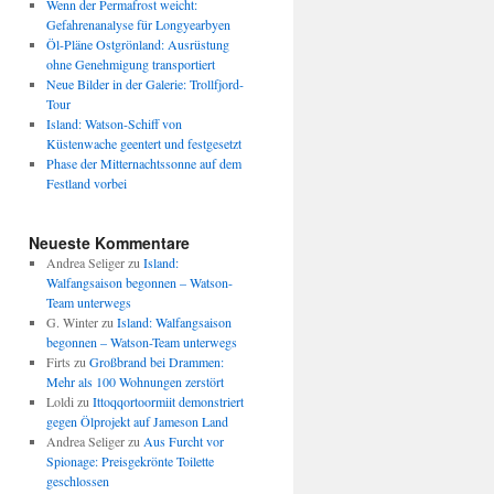
Wenn der Permafrost weicht:
Gefahrenanalyse für Longyearbyen
Öl-Pläne Ostgrönland: Ausrüstung
ohne Genehmigung transportiert
Neue Bilder in der Galerie: Trollfjord-
Tour
Island: Watson-Schiff von
Küstenwache geentert und festgesetzt
Phase der Mitternachtssonne auf dem
Festland vorbei
Neueste Kommentare
Andrea Seliger
zu
Island:
Walfangsaison begonnen – Watson-
Team unterwegs
G. Winter
zu
Island: Walfangsaison
begonnen – Watson-Team unterwegs
Firts
zu
Großbrand bei Drammen:
Mehr als 100 Wohnungen zerstört
Loldi
zu
Ittoqqortoormiit demonstriert
gegen Ölprojekt auf Jameson Land
Andrea Seliger
zu
Aus Furcht vor
Spionage: Preisgekrönte Toilette
geschlossen