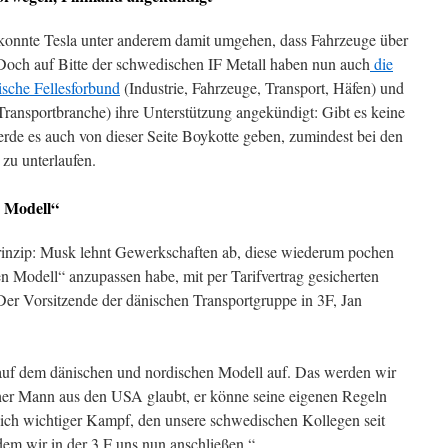
 konnte Tesla unter anderem damit umgehen, dass Fahrzeuge über
Doch auf Bitte der schwedischen IF Metall haben nun auch
die
sche Fellesforbund
(Industrie, Fahrzeuge, Transport, Häfen) und
ransportbranche) ihre Unterstützung angekündigt: Gibt es keine
de es auch von dieser Seite Boykotte geben, zumindest bei den
zu unterlaufen.
 Modell“
Prinzip: Musk lehnt Gewerkschaften ab, diese wiederum pochen
n Modell“ anzupassen habe, mit per Tarifvertrag gesicherten
 Der Vorsitzende der dänischen Transportgruppe in 3F, Jan
auf dem dänischen und nordischen Modell auf. Das werden wir
cher Mann aus den USA glaubt, er könne seine eigenen Regeln
lich wichtiger Kampf, den unsere schwedischen Kollegen seit
em wir in der 3 F uns nun anschließen.“