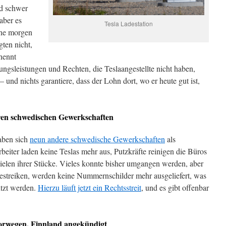
nd schwer
aber es
Tesla Ladestation
nne morgen
ten nicht,
nennt
ngsleistungen und Rechten, die Teslaangestellte nicht haben,
– und nichts garantiere, dass der Lohn dort, wo er heute gut ist,
ren schwedischen Gewerkschaften
aben sich
neun andere schwedische Gewerkschaften
als
beiter laden keine Teslas mehr aus, Putzkräfte reinigen die Büros
ielen ihrer Stücke. Vieles konnte bisher umgangen werden, aber
 bestreiken, werden keine Nummernschilder mehr ausgeliefert, was
utzt werden.
Hierzu läuft jetzt ein Rechtsstreit
, und es gibt offenbar
orwegen, Finnland angekündigt