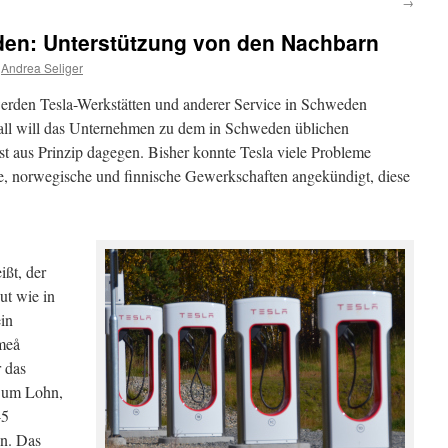
→
eden: Unterstützung von den Nachbarn
Andrea Seliger
erden Tesla-Werkstätten und anderer Service in Schweden
tall will das Unternehmen zu dem in Schweden üblichen
st aus Prinzip dagegen. Bisher konnte Tesla viele Probleme
 norwegische und finnische Gewerkschaften angekündigt, diese
ißt, der
ut wie in
ein
Umeå
 das
t um Lohn,
-5
hn. Das