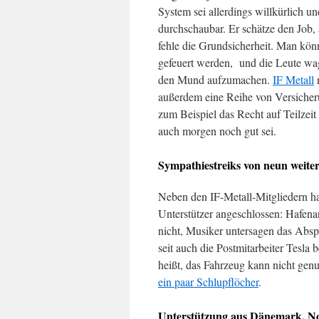
System sei allerdings willkürlich u
durchschaubar. Er schätze den Job, 
fehle die Grundsicherheit. Man kö
gefeuert werden, und die Leute wag
den Mund aufzumachen.
IF Metall
außerdem eine Reihe von Versicheru
zum Beispiel das Recht auf Teilzeit 
auch morgen noch gut sei.
Sympathiestreiks von neun weite
Neben den IF-Metall-Mitgliedern h
Unterstützer angeschlossen: Hafenar
nicht, Musiker untersagen das Absp
seit auch die Postmitarbeiter Tesla
heißt, das Fahrzeug kann nicht gen
ein paar Schlupflöcher
.
Unterstützung aus Dänemark, N