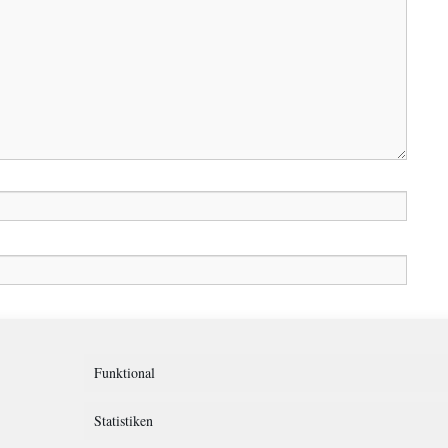
in diesem Browser für meinen nächsten Kommentar speichern.
Funktional
Statistiken