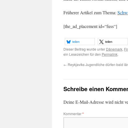
Früherer Artikel zum Thema:
Schwe
[the_ad_placement id=“fuss“]
teilen
teilen
Dieser Beitrag wurde unter
Dänemark
,
Fi
ein Lesezeichen für den
Permalink
.
←
Reykjavíks Jugendliche dürfen bald lä
Schreibe einen Kommen
Deine E-Mail-Adresse wird nicht ver
Kommentar
*