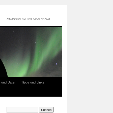
Nachrichten aus dem hohen Norden
 und Daten
Tipps und Links